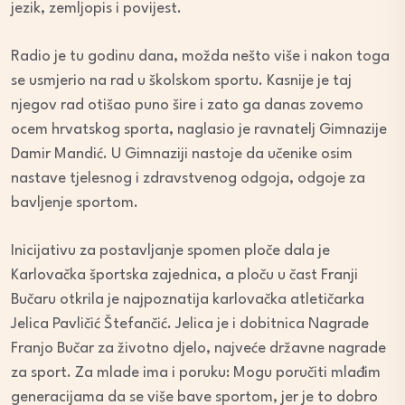
jezik, zemljopis i povijest.
Radio je tu godinu dana, možda nešto više i nakon toga
se usmjerio na rad u školskom sportu. Kasnije je taj
njegov rad otišao puno šire i zato ga danas zovemo
ocem hrvatskog sporta, naglasio je ravnatelj Gimnazije
Damir Mandić. U Gimnaziji nastoje da učenike osim
nastave tjelesnog i zdravstvenog odgoja, odgoje za
bavljenje sportom.
Inicijativu za postavljanje spomen ploče dala je
Karlovačka športska zajednica, a ploču u čast Franji
Bučaru otkrila je najpoznatija karlovačka atletičarka
Jelica Pavličić Štefančić. Jelica je i dobitnica Nagrade
Franjo Bučar za životno djelo, najveće državne nagrade
za sport. Za mlade ima i poruku: Mogu poručiti mlađim
generacijama da se više bave sportom, jer je to dobro