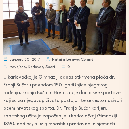
January 20, 2017
Nataša Lusavec Colarić
Izdvojeno
,
Karlovac
,
Sport
0
U karlovačkoj je Gimnaziji danas otkrivena ploča dr.
Franji Bučaru povodom 150. godišnjice njegovog
rođenja. Franjo Bučar u Hrvatsku je donio sve sportove
koji su za njegovog života postojali te se često naziva i
ocem hrvatskog sporta. Dr. Franjo Bučar karijeru
sportskog učitelja započeo je u karlovačkoj Gimnaziji
1890. godine, a uz gimnastiku predavao je njemački