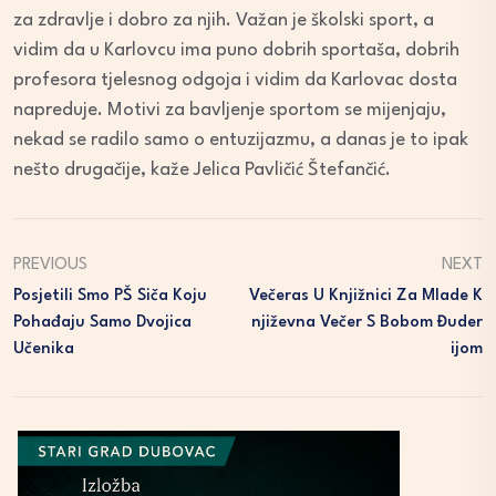
za zdravlje i dobro za njih. Važan je školski sport, a
vidim da u Karlovcu ima puno dobrih sportaša, dobrih
profesora tjelesnog odgoja i vidim da Karlovac dosta
napreduje. Motivi za bavljenje sportom se mijenjaju,
nekad se radilo samo o entuzijazmu, a danas je to ipak
nešto drugačije, kaže Jelica Pavličić Štefančić.
PREVIOUS
NEXT
Posjetili Smo PŠ Siča Koju
Večeras U Knjižnici Za Mlade K
Pohađaju Samo Dvojica
Njiževna Večer S Bobom Đuder
Učenika
Ijom