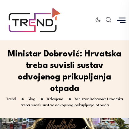
Ministar Dobrović: Hrvatska
treba suvisli sustav
odvojenog prikupljanja
otpada
Trend
Blog
Izdvojeno
Ministar Dobrović: Hrvatska
treba suvisli sustav odvojenog prikupljanja otpada