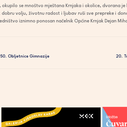
 okupilo se mnoštvo mještana Krnjaka i okolice, dvorana je bi
dobru volju, životnu radost i ljubav ruši sve prepreke i do
ajedništvo iznimno ponosan načelnik Općine Krnjak Dejan Miha
0. Obljetnice Gimnazije
20. T