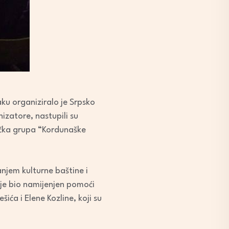
ku organiziralo je Srpsko
zatore, nastupili su
ačka grupa “Kordunaške
njem kulturne baštine i
t je bio namijenjen pomoći
šića i Elene Kozline, koji su