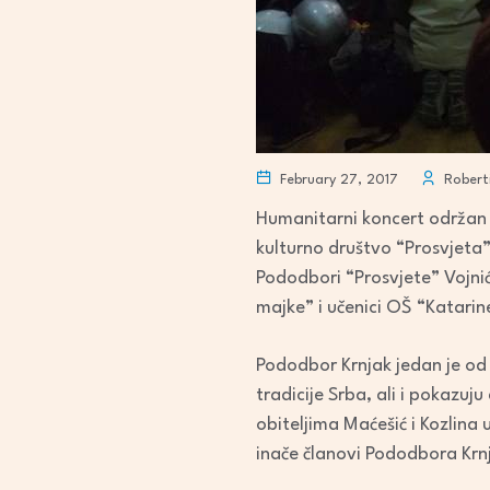
February 27, 2017
Roberti
Humanitarni koncert održan u
kulturno društvo “Prosvjeta
Pododbori “Prosvjete” Vojni
majke” i učenici OŠ “Katarine
Pododbor Krnjak jedan je od
tradicije Srba, ali i pokazuj
obiteljima Maćešić i Kozlina u 
inače članovi Pododbora Krn