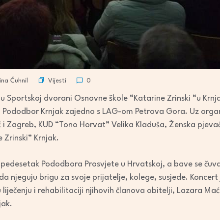
Vijesti
na Čuhnil
0
 Sportskoj dvorani Osnovne škole “Katarine Zrinski “u Krnja
” Pododbor Krnjak zajedno s LAG-om Petrova Gora. Uz organi
ć i Zagreb, KUD “Tono Horvat” Velika Kladuša, Ženska pjev
 Zrinski” Krnjak.
 pedesetak Pododbora Prosvjete u Hrvatskoj, a bave se čuva
u da njeguju brigu za svoje prijatelje, kolege, susjede. Koncer
liječenju i rehabilitaciji njihovih članova obitelji, Lazara Maće
jak.