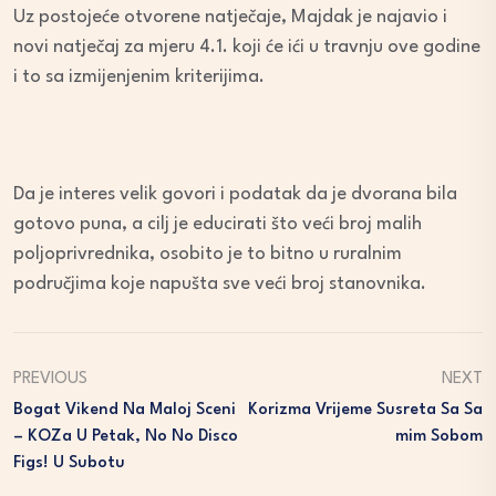
Uz postojeće otvorene natječaje, Majdak je najavio i
novi natječaj za mjeru 4.1. koji će ići u travnju ove godine
i to sa izmijenjenim kriterijima.
Da je interes velik govori i podatak da je dvorana bila
gotovo puna, a cilj je educirati što veći broj malih
poljoprivrednika, osobito je to bitno u ruralnim
područjima koje napušta sve veći broj stanovnika.
PREVIOUS
NEXT
Bogat Vikend Na Maloj Sceni
Korizma Vrijeme Susreta Sa Sa
– KOZa U Petak, No No Disco
Mim Sobom
Figs! U Subotu