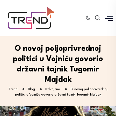
O novoj poljoprivrednoj
politici u Vojniću govorio
državni tajnik Tugomir
Majdak
Trend
Blog
Izdvojeno
O novoj poljoprivrednoj
politici u Vojniću govorio državni tajnik Tugomir Majdak