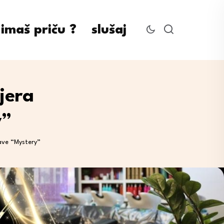
imaš priču ?
slušaj
jera
y”
ave “Mystery”