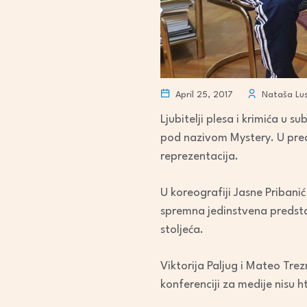
April 25, 2017
Nataša Lus
Ljubitelji plesa i krimića u
pod nazivom Mystery. U preds
reprezentacija.
U koreografiji Jasne Pribani
spremna jedinstvena predstav
stoljeća.
Viktorija Paljug i Mateo Trezn
konferenciji za medije nisu ht