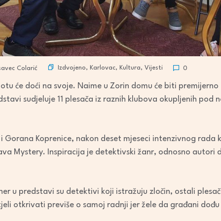
Izdvojeno
,
Karlovac
,
Kultura
,
Vijesti
avec Colarić
0
 subotu će doći na svoje. Naime u Zorin domu će biti premijer
tavi sudjeluje 11 plesača iz raznih klubova okupljenih pod
ć i Gorana Koprenice, nakon deset mjeseci intenzivnog rada 
a Mystery. Inspiracija je detektivski žanr, odnosno autori
er u predstavi su detektivi koji istražuju zločin, ostali plesači
jeli otkrivati previše o samoj radnji jer žele da građani dođu i