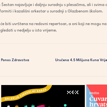
estan najavljuje i daljnju suradnju s plesačima, ali i svima 
 oformiti i kazališni orkestar u suradnji s Glazbenom školom.
 će biti uvrštena na redovni repertoar, a oni koji ne mogu n
ledati u nedjelju u isto vrijeme.
e Ponos Zdravstva
Uručena 4.5 Milijuna Kuna Vr