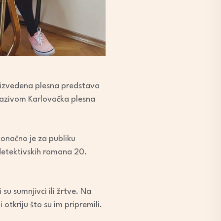
no izvedena plesna predstava
 nazivom Karlovačka plesna
konačno je za publiku
 detektivskih romana 20.
 su sumnjivci ili žrtve. Na
 otkriju što su im pripremili.