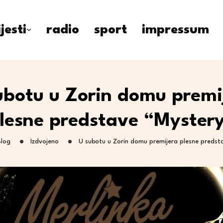
ijesti
radio
sport
impressum
ubotu u Zorin domu premi
lesne predstave “Myster
Blog
Izdvojeno
U subotu u Zorin domu premijera plesne predst