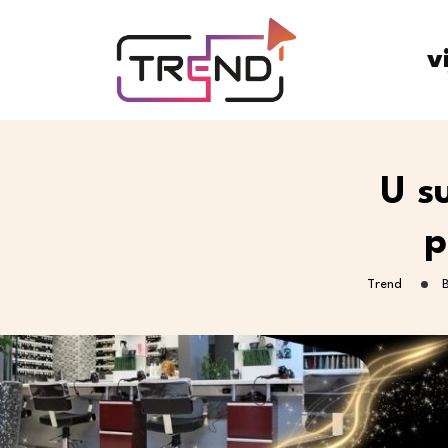
v
U s
p
Trend