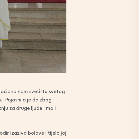
u Nacionalnom svetištu svetog
u. Pojasnila je da zbog
nju za druge ljude i moli
ir izaziva bolove i tijelo joj