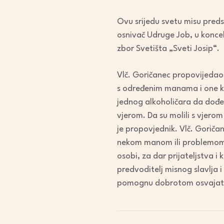
Ovu srijedu svetu misu preds
osnivač Udruge Job, u konce
zbor Svetišta „Sveti Josip“.
Vlč. Goričanec propovijedao j
s određenim manama i one koji
jednog alkoholičara da dođe na
vjerom. Da su molili s vjerom
je propovjednik. Vlč. Goričan
nekom manom ili problemom 
osobi, za dar prijateljstva i 
predvoditelj misnog slavlja i
pomognu dobrotom osvajati 