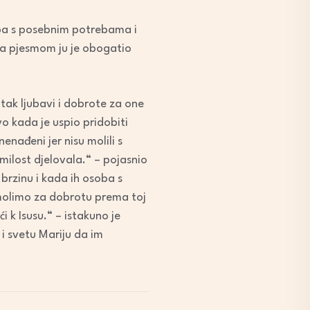
soba s posebnim potrebama i
 a pjesmom ju je obogatio
atak ljubavi i dobrote za one
vo kada je uspio pridobiti
enađeni jer nisu molili s
 milost djelovala.“ – pojasnio
 brzinu i kada ih osoba s
molimo za dobrotu prema toj
i k Isusu.“ – istakuno je
 i svetu Mariju da im