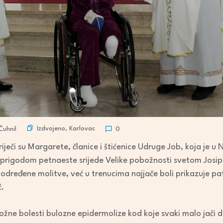
Izdvojeno
,
Karlovac
Čuhnil
0
riječi su Margarete, članice i štićenice Udruge Job, koja je 
u prigodom petnaeste srijede Velike pobožnosti svetom Josip
određene molitve, već u trenucima najjače boli prikazuje pat
.
ne bolesti bulozne epidermolize kod koje svaki malo jači dod