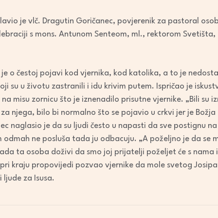
lavio je vlč. Dragutin Goričanec, povjerenik za pastoral o
lebraciji s mons. Antunom Senteom, ml., rektorom Svetišta,
e o čestoj pojavi kod vjernika, kod katolika, a to je nedost
 su u životu zastranili i idu krivim putem. Ispričao je iskust
 misu zornicu što je iznenadilo prisutne vjernike. „Bili su izn
 za njega, bilo bi normalno što se pojavio u crkvi jer je Božja
ec naglasio je da su ljudi često u napasti da sve postignu na
odmah ne posluša tada ju odbacuju. „A poželjno je da se 
kada ta osoba doživi da smo joj prijatelji poželjet će s nama ić
 pri kraju propovijedi pozvao vjernike da mole svetog Josipa
ljude za Isusa.