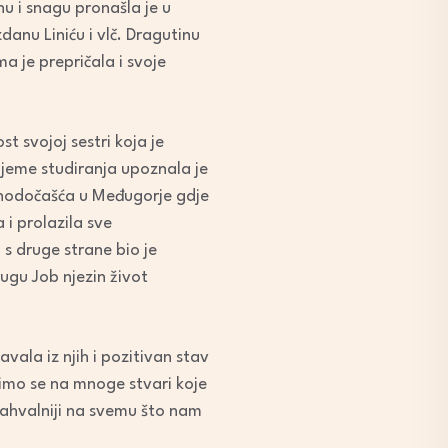
hu i snagu pronašla je u
anu Liniću i vlč. Dragutinu
ma je prepričala i svoje
t svojoj sestri koja je
rijeme studiranja upoznala je
a hodočašća u Međugorje gdje
 i prolazila sve
 s druge strane bio je
rugu Job njezin život
avala iz njih i pozitivan stav
žimo se na mnoge stvari koje
i zahvalniji na svemu što nam