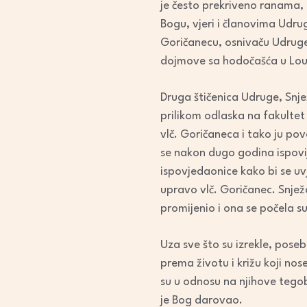
je često prekriveno ranama, a
Bogu, vjeri i članovima Udru
Goričanecu, osnivaču Udruge, j
dojmove sa hodočašća u Lou
Druga štičenica Udruge, Snjež
prilikom odlaska na fakultet 
vlč. Goričaneca i tako ju p
se nakon dugo godina ispovije
ispovjedaonice kako bi se uvj
upravo vlč. Goričanec. Snježa
promijenio i ona se počela s
Uza sve što su izrekle, posebn
prema životu i križu koji no
su u odnosu na njihove tegobe
je Bog darovao.