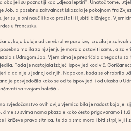
 oboljeli su poznatiji kao „djeca leptiri“. Unatoč tome, utje
ge Job, a posebnu zahvalnost iskazala je pokojnom fra Zvjezd
er su je oni naučili kako praštati i ljubiti bližnjega. Vjernici
rdes u Francusku.
ana, koja boluje od cerebralne paralize, izrazila je zahvalnos
posebno molila za nju jer ju je morala ostaviti samu, a za v
ovezala s Udrugom Job. Vjernicima je prepričala anegdotu s
dila. Tada je nastojala izbjeći ispovijed kod vlč. Goričaneca
erila da nije u jednoj od njih. Napokon, kada se ohrabrila uči
na je posvjedočila kako se od te ispovijedi i od ulaska u Ud
uočavati sa svojom bolešću.
o svjedočanstvo ovih dviju vjernica bila je radost koja je isij
se, čime su svima nama pkazale kako često prigovaramo i tu
 i križeve prava sitnica, te da bismo morali biti strpljiviji 