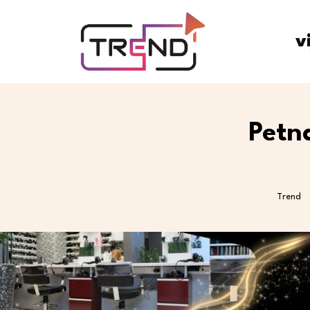
v
Petn
Trend