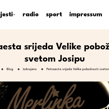
ijesti
radio
sport
impressum
aesta srijeda Velike pobož
svetom Josipu
Blog
Izdvojeno
Petnaesta srijeda Velike pobožnosti sveto