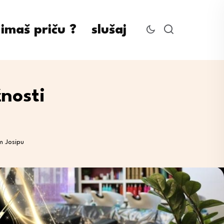
imaš priču ?
slušaj
nosti
m Josipu