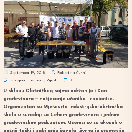
September 19, 2018
Robertina Čuhnil
Izdvojeno
,
Karlovac
,
Vijesti
0
U sklopu Obrtničkog sajma održan je i Dan
građevinara – natjecanje učenika i radionice.
Organizatori su Mješovita industrijsko-obrtnička
škola u suradnji sa Cehom građevinara i jednim
građevinskim poduzećem. Učenici su se okušali u
vožnji tački i zabijanju čavala. Svrha je promocija