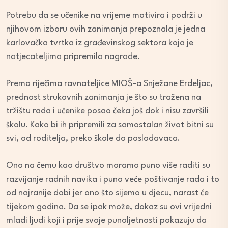
Potrebu da se učenike na vrijeme motivira i podrži u
njihovom izboru ovih zanimanja prepoznala je jedna
karlovačka tvrtka iz građevinskog sektora koja je
natjecateljima pripremila nagrade.
Prema riječima ravnateljice MIOŠ-a Snježane Erdeljac,
prednost strukovnih zanimanja je što su tražena na
tržištu rada i učenike posao čeka još dok i nisu završili
školu. Kako bi ih pripremili za samostalan život bitni su
svi, od roditelja, preko škole do poslodavaca.
Ono na čemu kao društvo moramo puno više raditi su
razvijanje radnih navika i puno veće poštivanje rada i to
od najranije dobi jer ono što sijemo u djecu, narast će
tijekom godina. Da se ipak može, dokaz su ovi vrijedni
mladi ljudi koji i prije svoje punoljetnosti pokazuju da