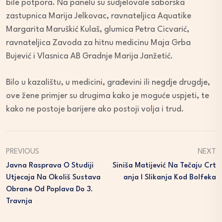
bile potpora. Na panelu su sudjelovale saborska
zastupnica Marija Jelkovac, ravnateljica Aquatike
Margarita Maruškić Kulaš, glumica Petra Cicvarić,
ravnateljica Zavoda za hitnu medicinu Maja Grba
Bujević i Vlasnica AB Gradnje Marija Janžetić.
Bilo u kazalištu, u medicini, građevini ili negdje drugdje,
ove žene primjer su drugima kako je moguće uspjeti, te
kako ne postoje barijere ako postoji volja i trud.
PREVIOUS
NEXT
Javna Rasprava O Studiji
Siniša Matijević Na Tečaju Crt
Utjecaja Na Okoliš Sustava
Anja I Slikanja Kod Bolfeka
Obrane Od Poplava Do 3.
Travnja