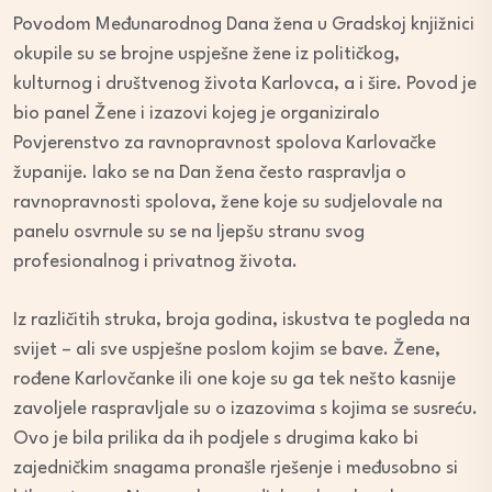
Povodom Međunarodnog Dana žena u Gradskoj knjižnici
okupile su se brojne uspješne žene iz političkog,
kulturnog i društvenog života Karlovca, a i šire. Povod je
bio panel Žene i izazovi kojeg je organiziralo
Povjerenstvo za ravnopravnost spolova Karlovačke
županije. Iako se na Dan žena često raspravlja o
ravnopravnosti spolova, žene koje su sudjelovale na
panelu osvrnule su se na ljepšu stranu svog
profesionalnog i privatnog života.
Iz različitih struka, broja godina, iskustva te pogleda na
svijet – ali sve uspješne poslom kojim se bave. Žene,
rođene Karlovčanke ili one koje su ga tek nešto kasnije
zavoljele raspravljale su o izazovima s kojima se susreću.
Ovo je bila prilika da ih podjele s drugima kako bi
zajedničkim snagama pronašle rješenje i međusobno si