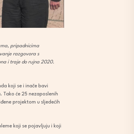
ama, pripadnicima
avanje razgovora s
una i traje do rujna 2020.
a koji se i inače bavi
a. Tako će 25 nezaposlenih
iđene projektom u sljedećih
me koji se pojavljuju i koji