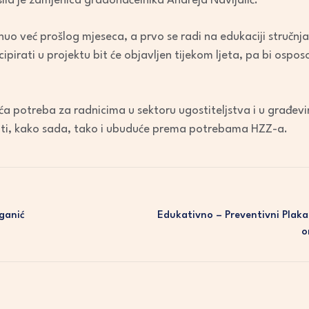
sila je zamjenica gradonačelnika Andreja Navijalić.
nuo već prošlog mjeseca, a prvo se radi na edukaciji stručnja
ipirati u projektu bit će objavljen tijekom ljeta, pa bi ospo
ća potreba za radnicima u sektoru ugostiteljstva i u građev
diti, kako sada, tako i ubuduće prema potrebama HZZ-a.
aganić
Edukativno – Preventivni Plaka
O