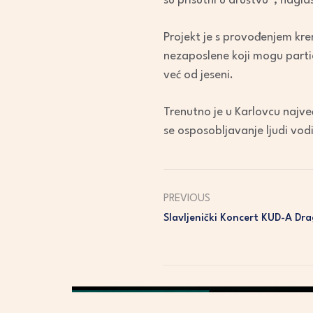
su prisutni u društvu”, nagla
Projekt je s provođenjem kre
nezaposlene koji mogu partic
već od jeseni.
Trenutno je u Karlovcu najve
se osposobljavanje ljudi vo
PREVIOUS
Slavljenički Koncert KUD-A Dr