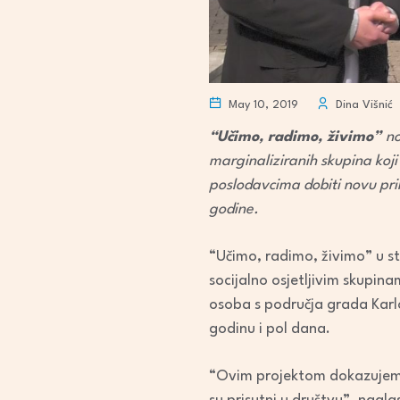
May 10, 2019
Dina Višnić
“Učimo, radimo, živimo”
no
marginaliziranih skupina koj
poslodavcima dobiti novu pril
godine.
“Učimo, radimo, živimo” u st
socijalno osjetljivim skupin
osoba s područja grada Karlo
godinu i pol dana.
“Ovim projektom dokazujemo n