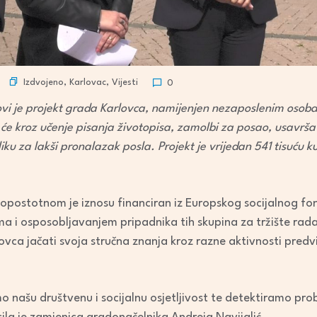
Izdvojeno
,
Karlovac
,
Vijesti
0
vi je projekt grada Karlovca, namijenjen nezaposlenim osob
i će kroz učenje pisanja životopisa, zamolbi za posao, usavrš
iku za lakši pronalazak posla. Projekt je vrijedan 541 tisuću k
opostotnom je iznosu financiran iz Europskog socijalnog fond
ama i osposobljavanjem pripadnika tih skupina za tržište rad
vca jačati svoja stručna znanja kroz razne aktivnosti predv
ašu društvenu i socijalnu osjetljivost te detektiramo proble