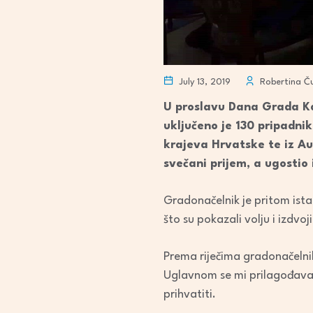
July 13, 2019
Robertina Ču
U proslavu Dana Grada Kar
uključeno je 130 pripadni
krajeva Hrvatske te iz Aus
svečani prijem, a ugostio
Gradonačelnik je pritom ist
što su pokazali volju i izdvo
Prema riječima gradonačelnik
Uglavnom se mi prilagođavam
prihvatiti.