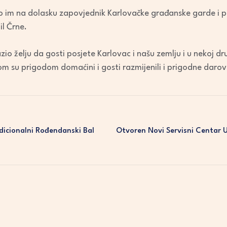
io im na dolasku zapovjednik Karlovačke građanske garde i p
il Črne.
io želju da gosti posjete Karlovac i našu zemlju i u nekoj dr
su prigodom domaćini i gosti razmijenili i prigodne darov
dicionalni Rođendanski Bal
Otvoren Novi Servisni Centar 