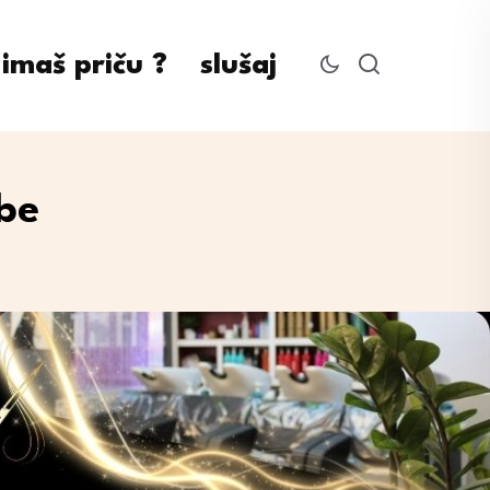
imaš priču ?
slušaj
be