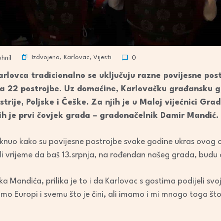
Izdvojeno
,
Karlovac
,
Vijesti
hnil
0
lovca tradicionalno se uključuju razne povijesne pos
ka 22 postrojbe. Uz domaćine, Karlovačku građansku gar
trije, Poljske i Češke. Za njih je u Maloj vijećnici Gra
 ih je prvi čovjek grada – gradonačelnik Damir Mandić.
aknuo kako su povijesne postrojbe svake godine ukras ovog o
jili vrijeme da baš 13.srpnja, na rođendan našeg grada, budu 
a Mandića, prilika je to i da Karlovac s gostima podijeli sv
o Europi i svemu što je čini, ali imamo i mi mnogo toga što