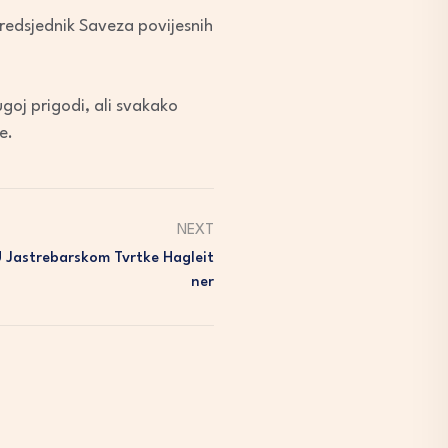
redsjednik Saveza povijesnih
ugoj prigodi, ali svakako
e.
NEXT
U Jastrebarskom Tvrtke Hagleit
Ner