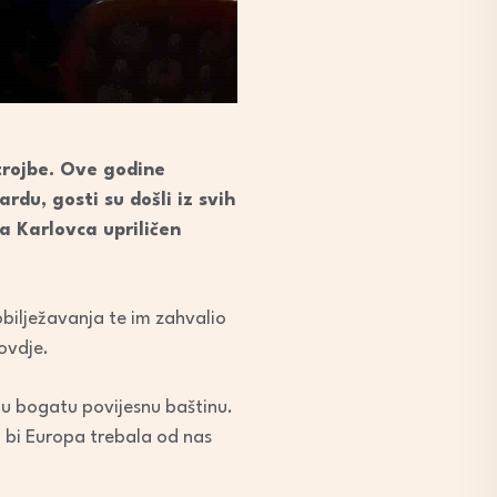
trojbe. Ove godine
du, gosti su došli iz svih
da Karlovca upriličen
bilježavanja te im zahvalio
ovdje.
oju bogatu povijesnu baštinu.
 bi Europa trebala od nas