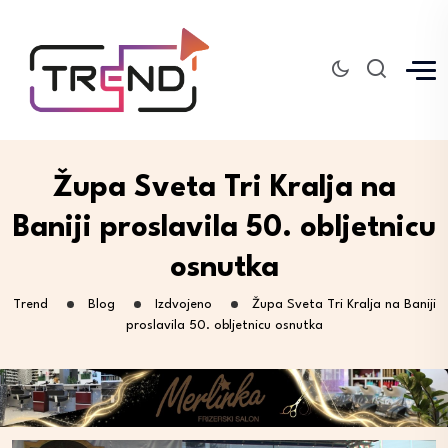
Župa Sveta Tri Kralja na
Baniji proslavila 50. obljetnicu
osnutka
Trend
Blog
Izdvojeno
Župa Sveta Tri Kralja na Baniji
proslavila 50. obljetnicu osnutka