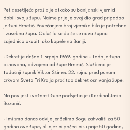
Pet desetljeća prošlo je otkako su banijanski vjernici
dobili svoju župu. Naime prije je ovaj dio grad pripadao
je župi Hrnetić. Povećanjem broj vjernika bila je potrebna
i zasebna župa. Odlučilo se da će se nova župna
zajednica okupiti oko kapele na Baniji.
-Dekret je došao 1. srpnja 1969. godine – tada je župa
osnovana, odvojena od župe Hrnetić. Službeno je
tadašnji župnik Viktor Štimec 22. rujna pred punom
crkvom Sveta Tri Kralja pročitao dekret osnivanja župe.
Na povijest i važnost župe podsjetio je i Kardinal Josip
Bozanić.
-I mi smo danas odvije jer želimo Bogu zahvaliti za 50
godina ove župe, ali njezini počeci nisu prije 50 godina,