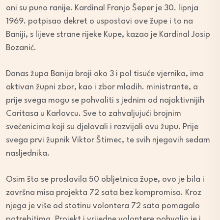
oni su puno ranije. Kardinal Franjo Šeper je 30. lipnja
1969. potpisao dekret o uspostavi ove župe i to na
Baniji, s lijeve strane rijeke Kupe, kazao je Kardinal Josip
Bozanić.
Danas župa Banija broji oko 3 i pol tisuće vjernika, ima
aktivan župni zbor, kao i zbor mladih. ministrante, a
prije svega mogu se pohvaliti s jednim od najaktivnijih
Caritasa u Karlovcu. Sve to zahvaljujući brojnim
svećenicima koji su djelovali i razvijali ovu župu. Prije
svega prvi župnik Viktor Štimec, te svih njegovih sedam
nasljednika.
Osim što se proslavila 50 obljetnica župe, ovo je bila i
završna misa projekta 72 sata bez kompromisa. Kroz
njega je više od stotinu volontera 72 sata pomagalo
potrebitima. Projekt i vrijedne volontere pohvalio je i