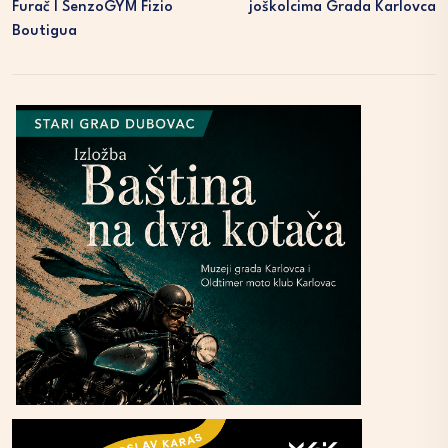
Furač I SenzoGYM Fizio
Joškolcima Grada Karlovca
Boutigua