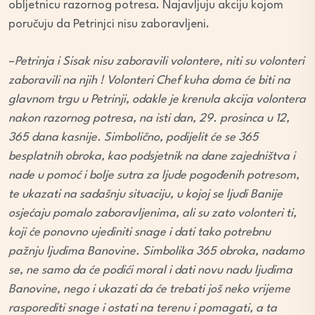
obljetnicu razornog potresa. Najavljuju akciju kojom
poručuju da Petrinjci nisu zaboravljeni.
–
Petrinja i Sisak nisu zaboravili volontere, niti su volonteri
zaboravili na njih ! Volonteri Chef kuha doma će biti na
glavnom trgu u Petrinji, odakle je krenula akcija volontera
nakon razornog potresa, na isti dan, 29. prosinca u 12,
365 dana kasnije. Simbolično, podijelit će se 365
besplatnih obroka, kao podsjetnik na dane zajedništva i
nade u pomoć i bolje sutra za ljude pogođenih potresom,
te ukazati na sadašnju situaciju, u kojoj se ljudi Banije
osjećaju pomalo zaboravljenima, ali su zato volonteri ti,
koji će ponovno ujediniti snage i dati tako potrebnu
pažnju ljudima Banovine. Simbolika 365 obroka, nadamo
se, ne samo da će podići moral i dati novu nadu ljudima
Banovine, nego i ukazati da će trebati još neko vrijeme
rasporediti snage i ostati na terenu i pomagati, a ta