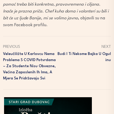
pomoć treba biti konkretna, pravovremena i ciljana.
Inače je prazna priča. Chef kuha doma i volonteri su bili i
bit će uz ljude Banije, mi se volimo javno
, objavili su na
svom Facebook profilu.
PREVIOUS
NEXT
Veleučilište U Karlovcu Nema
Budi I Ti Nekome Bajka U Ogul
Problema S COVID Potvrdama
Inu
– Za Studente Nisu Obvezne,
Većina Zaposlenih Ih Ima, A
Mjera Se Pridržavaju Svi