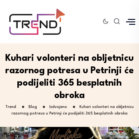
Kuhari volonteri na obljetnicu
razornog potresa u Petrinji će
podijeliti 365 besplatnih
obroka
Trend
Blog
Izdvojeno
Kuhari volonteri na obljetnicu
razornog potresa u Petrinji će podijeliti 365 besplatnih obroka