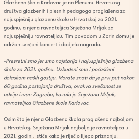
Glazbena škola Karlovac je na Plenumu Hrvatskog
društva glazbenih i plesnih pedagoga proglašena za
najuspješniju glazbenu školu u Hrvatskoj za 2021.
godinu, a njena ravnateljica Snježana Mrljak za
najuspješniju ravnateljicu. Tim povodom u Zorin domu je
održan svečani koncert i dodjela nagrada.
-Presretni smo jer smo najstarija i najuspješnija glazbena
škola za 2021. godinu. Uzbuđeni smo i počašćeni
dolaskom naših gostiju. Morate znati da je prvi put nakon
60 godina postojanja društva, ovakva svečanost se
odvija izvan Zagreba, kazala je Snježana Mrljak,
ravnateljica Glazbene škole Karlovac.
Osim što je njena Glazbena škola proglašena najboljom
u Hrvatskoj, Snježana Mrljak najbolja je ravnateljica u
2021. godini. Ističe kako je riječ o lijepo priznanju.