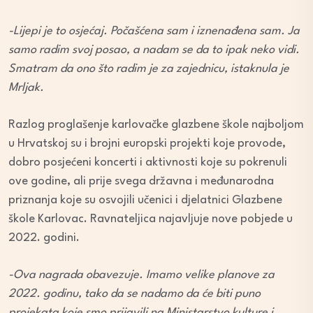
-Lijepi je to osjećaj. Počašćena sam i iznenađena sam. Ja
samo radim svoj posao, a nadam se da to ipak neko vidi.
Smatram da ono što radim je za zajednicu, istaknula je
Mrljak.
Razlog proglašenje karlovačke glazbene škole najboljom
u Hrvatskoj su i brojni europski projekti koje provode,
dobro posjećeni koncerti i aktivnosti koje su pokrenuli
ove godine, ali prije svega državna i međunarodna
priznanja koje su osvojili učenici i djelatnici Glazbene
škole Karlovac. Ravnateljica najavljuje nove pobjede u
2022. godini.
-Ova nagrada obavezuje. Imamo velike planove za
2022. godinu, tako da se nadamo da će biti puno
projekata koje smo prijavili na Ministarstvo kulture i