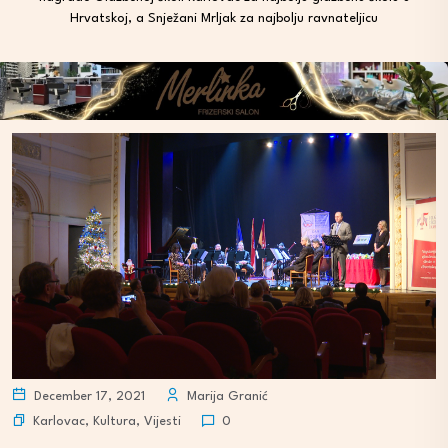
Hrvatskoj, a Snježani Mrljak za najbolju ravnateljicu
December 17, 2021
Marija Granić
Karlovac
,
Kultura
,
Vijesti
0