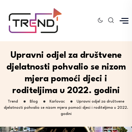
Upravni odjel za društvene
djelatnosti pohvalio se nizom
mjera pomoći djeci i
roditeljima u 2022. godini
Trend
Blog
Karlovac
Upravni odjel za društvene
djelatnosti pohvalio se nizom mjera pomoći djeci i roditeljima u 2022.
godini