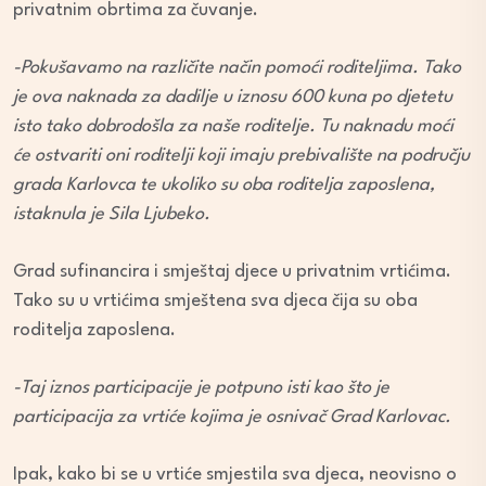
privatnim obrtima za čuvanje.
-Pokušavamo na različite način pomoći roditeljima. Tako
je ova naknada za dadilje u iznosu 600 kuna po djetetu
isto tako dobrodošla za naše roditelje. Tu naknadu moći
će ostvariti oni roditelji koji imaju prebivalište na području
grada Karlovca te ukoliko su oba roditelja zaposlena,
istaknula je Sila Ljubeko.
Grad sufinancira i smještaj djece u privatnim vrtićima.
Tako su u vrtićima smještena sva djeca čija su oba
roditelja zaposlena.
-Taj iznos participacije je potpuno isti kao što je
participacija za vrtiće kojima je osnivač Grad Karlovac.
Ipak, kako bi se u vrtiće smjestila sva djeca, neovisno o