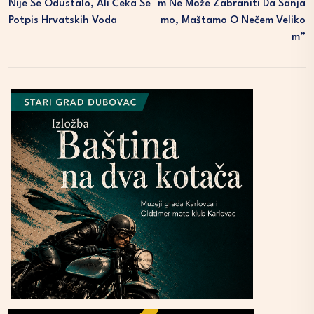
Nije Se Odustalo, Ali Čeka Se
M Ne Može Zabraniti Da Sanja
Potpis Hrvatskih Voda
Mo, Maštamo O Nečem Veliko
M”