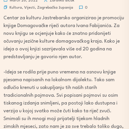
March 26, 2022
Zdravko Bičak
Kultura
,
Vijesti
,
Zagrebačka županija
0
Centar za kulturu Jastrebarsko organizirao je promociju
knjige Domagovačke riječi autora Ivana Fabijanića. Za
novu knjigu se ocjenjuje kako će znatno pridonijeti
očuvanju jezične kulture domagovačkog kraja. Kako je
ideja o ovoj knjizi sazrijevala više od 20 godina na
predstavljanju je govorio njen autor.
-Ideja se rodila prije puno vremena na osnovu knjige
pjesama napisanih na lokalnom dijalektu. Tako sam
odlučio krenuti u sakupljanju tih naših starih
tradicionalnih pojmova. Svi popisani pojmovi su osim
tiskanog izdanja snimljeni, pa postoji lako dustupna i
verzija u kojoj svatko može čuti kako ta riječ zvuči.
Smimali su ih mnogi moji prijatelji tijekom hladnih
zimskih mjeseci, zato nam je za sve trebalo toliko dugo,