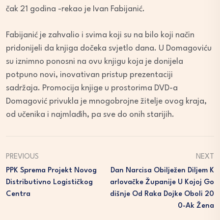
čak 21 godina -rekao je Ivan Fabijanić.
Fabijanić je zahvalio i svima koji su na bilo koji način
pridonijeli da knjiga dočeka svjetlo dana. U Domagoviću
su iznimno ponosni na ovu knjigu koja je donijela
potpuno novi, inovativan pristup prezentaciji
sadržaja. Promocija knjige u prostorima DVD-a
Domagović privukla je mnogobrojne žitelje ovog kraja,
od učenika i najmlađih, pa sve do onih starijih.
PREVIOUS
NEXT
PPK Sprema Projekt Novog
Dan Narcisa Obilježen Diljem K
Distributivno Logističkog
Arlovačke Županije U Kojoj Go
Centra
Dišnje Od Raka Dojke Oboli 20
0-Ak Žena