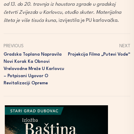
od 13. do 20. travnja iz
haustora zgrade u gradskoj
četvrti Zvijezda u Karlovcu, otuđio skuter. Materijalna
šteta je više tisuća kuna,
izvijestila je PU karlovačka.
PREVIOUS
NEXT
Gradska Toplana Napravila
Projekcija Filma „Putevi Vode“
Novi Korak Ka Obnovi
Vrelovodne Mreže U Karlovcu
– Potpisani Ugovor O
Revitalizaciji Opreme