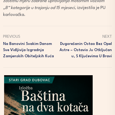
zaštitnu mjeru zabrane upravljanja motornim vozilom
„B“ kategorije u trajanju od 15 mjeseci,
izvijestila je PU
karlovačka.
PREVIOUS
NEXT
Na Banovini Svakim Danom
Dugorešanin Ostao Bez Opel
Sve Vidljivija Izgradnja
Astre – Ostavio Ju Otključan
Zamjenskih Obiteljskih Kuća
U, S Ključevima U Bravi