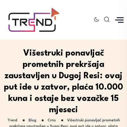
Višestruki ponavljač
prometnih prekršaja
zaustavljen u Dugoj Resi: ovaj
put ide u zatvor, plaća 10.000
kuna i ostaje bez vozačke 15
mjeseci
Trend
Blog
Crno
Višestruki ponavljač prometnih
prekršaja zaustavljen u Dugoj Resi: ovaj put ide u zatvor, plaća