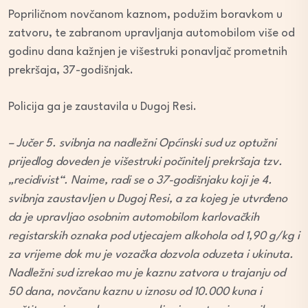
Popriličnom novčanom kaznom, podužim boravkom u
zatvoru, te zabranom upravljanja automobilom više od
godinu dana kažnjen je višestruki ponavljač prometnih
prekršaja, 37-godišnjak.
Policija ga je zaustavila u Dugoj Resi.
– Jučer 5. svibnja na nadležni Općinski sud uz optužni
prijedlog doveden je višestruki počinitelj prekršaja tzv.
„recidivist“. Naime, radi se o 37-godišnjaku koji je 4.
svibnja zaustavljen u Dugoj Resi, a za kojeg je utvrđeno
da je upravljao osobnim automobilom karlovačkih
registarskih oznaka pod utjecajem alkohola od 1,90 g/kg i
za vrijeme dok mu je vozačka dozvola oduzeta i ukinuta.
Nadležni sud izrekao mu je kaznu zatvora u trajanju od
50 dana, novčanu kaznu u iznosu od 10.000 kuna i