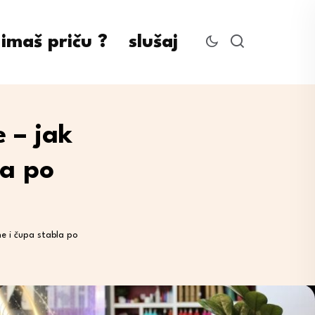
imaš priču ?
slušaj
 – jak
la po
ne i čupa stabla po