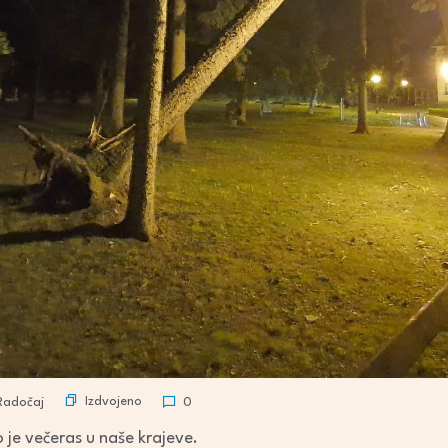
Izdvojeno
Radočaj
0
 je večeras u naše krajeve.