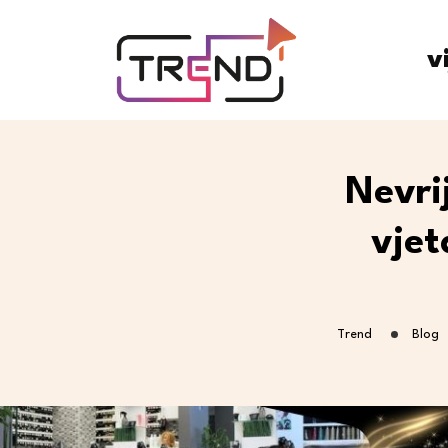
v
Nevri
vjet
Trend
Blog