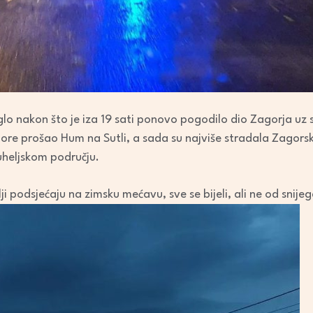
glo nakon što je iza 19 sati ponovo pogodilo dio Zagorja uz s
ore prošao Hum na Sutli, a sada su najviše stradala Zagors
tuheljskom području.
lji podsjećaju na zimsku mećavu, sve se bijeli, ali ne od snijeg