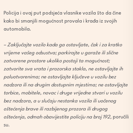
Policija i ovaj put podsjeća vlasnike vozila što da čine
kako bi smanjili mogućnost provala i krađa iz svojih
automobila.
– Zaključajte vozilo kada ga ostavljate, čak i za kratko
vrijeme vašeg odsustva; parkirajte u garaže ili slične
zatvorene prostore ukoliko postoji ta mogućnost;
zatvorite sva vrata i prozorska stakla, ne ostavljajte ih
poluotvorenima; ne ostavljajte ključeve u vozilu bez
nadzora ili na drugim dostupnim mjestima; ne ostavljajte
torbice, mobitele, novac i druge vrijedne stvari u vozilu
bez nadzora, a u slučaju nestanka vozila ili uočenog
oštećenja brave ili razbijenog prozora ili drugog
oštećenja, odmah obavijestite policiju na broj 192,
poručili
su.