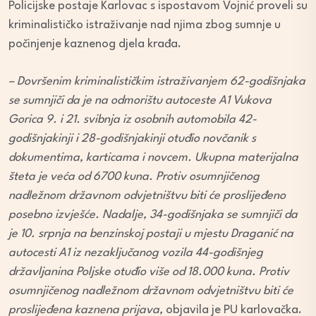
Policijske postaje Karlovac s ispostavom Vojnić proveli su
kriminalističko istraživanje nad njima zbog sumnje u
počinjenje kaznenog djela krađa.
– Dovršenim kriminalističkim istraživanjem 62-godišnjaka
se sumnjiči da je na odmorištu autoceste A1 Vukova
Gorica 9. i 21. svibnja iz osobnih automobila 42-
godišnjakinji i 28-godišnjakinji otuđio novčanik s
dokumentima, karticama i novcem. Ukupna materijalna
šteta je veća od 6700 kuna. Protiv osumnjičenog
nadležnom državnom odvjetništvu biti će proslijeđeno
posebno izvješće. Nadalje, 34-godišnjaka se sumnjiči da
je 10. srpnja na benzinskoj postaji u mjestu Draganić na
autocesti A1 iz nezaključanog vozila 44-godišnjeg
državljanina Poljske otuđio više od 18.000 kuna. Protiv
osumnjičenog nadležnom državnom odvjetništvu biti će
proslijeđena kaznena prijava,
objavila je PU karlovačka.