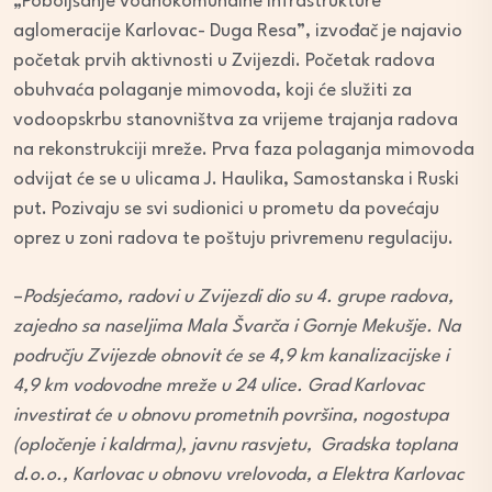
„Poboljšanje vodnokomunalne infrastrukture
aglomeracije Karlovac- Duga Resa”, izvođač je najavio
početak prvih aktivnosti u Zvijezdi. Početak radova
obuhvaća polaganje mimovoda, koji će služiti za
vodoopskrbu stanovništva za vrijeme trajanja radova
na rekonstrukciji mreže. Prva faza polaganja mimovoda
odvijat će se u ulicama J. Haulika, Samostanska i Ruski
put. Pozivaju se svi sudionici u prometu da povećaju
oprez u zoni radova te poštuju privremenu regulaciju.
–
Podsjećamo, radovi u Zvijezdi dio su 4. grupe radova,
zajedno sa naseljima Mala Švarča i Gornje Mekušje. Na
području Zvijezde obnovit će se 4,9 km kanalizacijske i
4,9 km vodovodne mreže u 24 ulice. Grad Karlovac
investirat će u obnovu prometnih površina, nogostupa
(opločenje i kaldrma), javnu rasvjetu, Gradska toplana
d.o.o., Karlovac u obnovu vrelovoda, a Elektra Karlovac