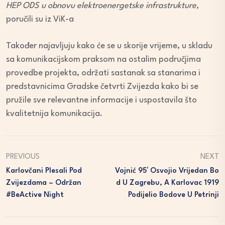
HEP ODS u obnovu elektroenergetske infrastrukture,
poručili su iz ViK-a
Također najavljuju kako će se u skorije vrijeme, u skladu
sa komunikacijskom praksom na ostalim područjima
provedbe projekta, održati sastanak sa stanarima i
predstavnicima Gradske četvrti Zvijezda kako bi se
pružile sve relevantne informacije i uspostavila što
kvalitetnija komunikacija.
PREVIOUS
NEXT
Karlovčani Plesali Pod
Vojnić 95′ Osvojio Vrijedan Bo
Zvijezdama – Održan
D U Zagrebu, A Karlovac 1919
#BeActive Night
Podijelio Bodove U Petrinji