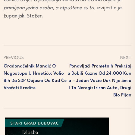
primljena jedna osoba, a otpuštene su tri,
izvijestio je
županijski Stožer.
PREVIOUS
NEXT
Gradonačelnik Mandić O
Ponavljači Prometnih Prekršaj
Nogostupu U Hrnetiću: Volio
A Dobili Kazne Od 24.000 Kun
Bih Da SDP Objasni Od Kud Će
A – Jedan Vozio Dok Nije Smio
Vraćati Kredite
I To Neregistriran Auto, Drugi
Bio Pijan