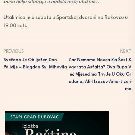
puno bolju situaciju u nadolazećoj utakmici.
Utakmica je u subotu u Sportskoj dvorani na Rakovcu u
19:00 sati.
PREVIOUS
NEXT
Svečano Je Obilježen Dan
Zar Nemamo Novca Za Šest K
Policije – Blagdan Sv. Mihovila
Vadrata Asfalta? Ova Rupa V
Eć Mjesecima Trn Je U Oku Gr
Ađana, Ali I Izazov Amortizeri
Ma