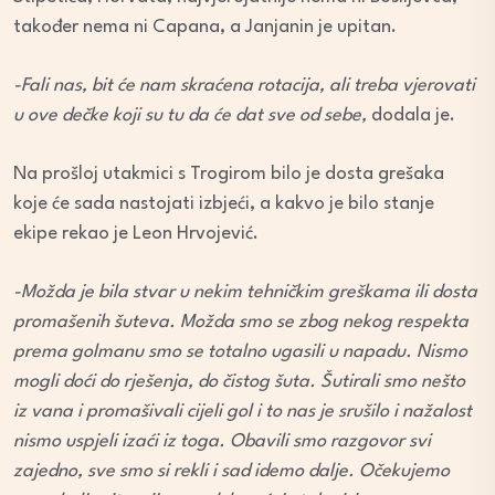
također nema ni Capana, a Janjanin je upitan.
-Fali nas, bit će nam skraćena rotacija, ali treba vjerovati
u ove dečke koji su tu da će dat sve od sebe,
dodala je.
Na prošloj utakmici s Trogirom bilo je dosta grešaka
koje će sada nastojati izbjeći, a kakvo je bilo stanje
ekipe rekao je Leon Hrvojević.
-Možda je bila stvar u nekim tehničkim greškama ili dosta
promašenih šuteva. Možda smo se zbog nekog respekta
prema golmanu smo se totalno ugasili u napadu. Nismo
mogli doći do rješenja, do čistog šuta. Šutirali smo nešto
iz vana i promašivali cijeli gol i to nas je srušilo i nažalost
nismo uspjeli izaći iz toga. Obavili smo razgovor svi
zajedno, sve smo si rekli i sad idemo dalje. Očekujemo