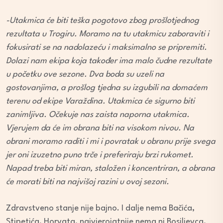
-Utakmica će biti teška pogotovo zbog prošlotjednog
rezultata u Trogiru. Moramo na tu utakmicu zaboraviti i
fokusirati se na nadolazeću i maksimalno se pripremiti.
Dolazi nam ekipa koja također ima malo čudne rezultate
u početku ove sezone. Dva boda su uzeli na
gostovanjima, a prošlog tjedna su izgubili na domaćem
terenu od ekipe Varaždina. Utakmica će sigurno biti
zanimljiva. Očekuje nas zaista naporna utakmica.
Vjerujem da će im obrana biti na visokom nivou. Na
obrani moramo raditi i mi i povratak u obranu prije svega
jer oni izuzetno puno trče i preferiraju brzi rukomet.
Napad treba biti miran, staložen i koncentriran, a obrana
će morati biti na najvišoj razini u ovoj sezoni.
Zdravstveno stanje nije bajno. I dalje nema Bačića,
Stipetića, Horvata, najvjerojatnije nema ni Bosiljevca,