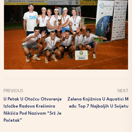
PREVIOUS
NEXT
U Petak U Otočcu Otvorenje
Zelena Knjižnica U Aquatici M
Izložbe Radova Krešimira
Eđu Top 7 Najboljih U Svijetu
Nikšića Pod Nazivom “Srž Je
Početak”