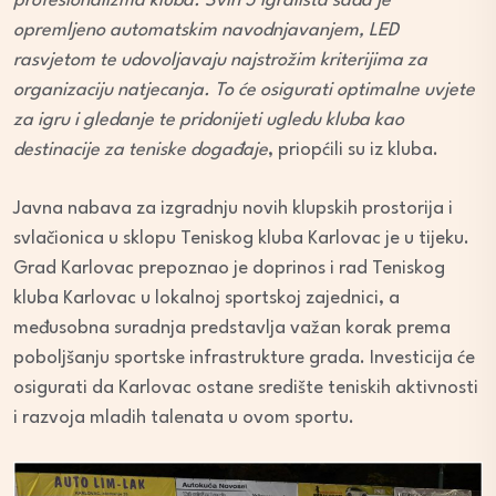
profesionalizma kluba. Svih 5 igrališta sada je
opremljeno automatskim navodnjavanjem, LED
rasvjetom te udovoljavaju najstrožim kriterijima za
organizaciju natjecanja. To će osigurati optimalne uvjete
za igru i gledanje te pridonijeti ugledu kluba kao
destinacije za teniske događaje
, priopćili su iz kluba.
Javna nabava za izgradnju novih klupskih prostorija i
svlačionica u sklopu Teniskog kluba Karlovac je u tijeku.
Grad Karlovac prepoznao je doprinos i rad Teniskog
kluba Karlovac u lokalnoj sportskoj zajednici, a
međusobna suradnja predstavlja važan korak prema
poboljšanju sportske infrastrukture grada. Investicija će
osigurati da Karlovac ostane središte teniskih aktivnosti
i razvoja mladih talenata u ovom sportu.