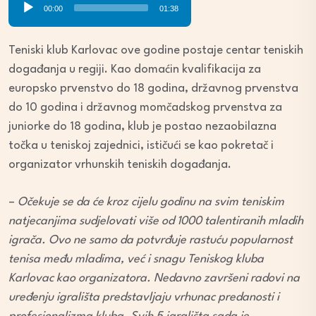
00:00
01:38
Player
Teniski klub Karlovac ove godine postaje centar teniskih
događanja u regiji. Kao domaćin kvalifikacija za
europsko prvenstvo do 18 godina, državnog prvenstva
do 10 godina i državnog momčadskog prvenstva za
juniorke do 18 godina, klub je postao nezaobilazna
točka u teniskoj zajednici, ističući se kao pokretač i
organizator vrhunskih teniskih događanja.
–
Očekuje se da će kroz cijelu godinu na svim teniskim
natjecanjima sudjelovati više od 1000 talentiranih mladih
igrača. Ovo ne samo da potvrđuje rastuću popularnost
tenisa među mladima, već i snagu Teniskog kluba
Karlovac kao organizatora. Nedavno završeni radovi na
uređenju igrališta predstavljaju vrhunac predanosti i