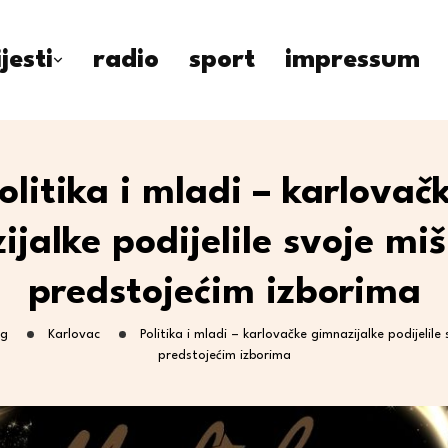
ijesti
radio
sport
impressum
olitika i mladi – karlovač
jalke podijelile svoje miš
predstojećim izborima
og
Karlovac
Politika i mladi – karlovačke gimnazijalke podijelile 
predstojećim izborima