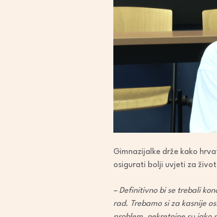
Gimnazijalke drže kako hrvat
osigurati bolji uvjeti za živ
– Definitivno bi se trebali ko
rad. Trebamo si za kasnije o
problem, nekretnine su jako s