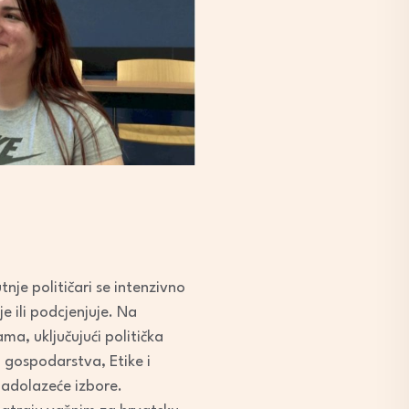
nje političari se intenzivno
e ili podcjenjuje. Na
a, uključujući politička
i gospodarstva, Etike i
 nadolazeće izbore.