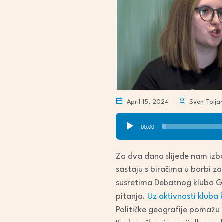
April 15, 2024
Sven Tolja
Audio
00:00
Player
Za dva dana slijede nam izbor
sastaju s biračima u borbi z
susretima Debatnog kluba Gim
pitanja.
Uz aktivnosti kluba 
Političke geografije pomažu u