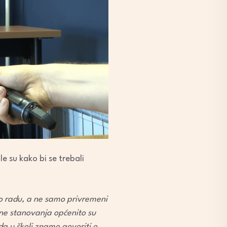
e su kako bi se trebali
e o radu, a ne samo privremeni
ene stanovanja općenito su
da u školi znamo govoriti o