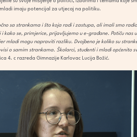
jelile su svoje mišljenje o politici, izborima i temama koje 
volume.
ladi imaju potencijal za utjecaj na politiku.
čno sa strankama i što koja radi i zastupa, ali imali smo rad
i i kako se, primjerice, prijavljujemo u e-građane. Potiču nas 
er mladi mogu napraviti razliku. Dvojbeno je koliko su strank
ovisi o samim strankama. Školarci, studenti i mladi općenito 
nica 4. c razreda Gimnazije Karlovac Lucija Božić.