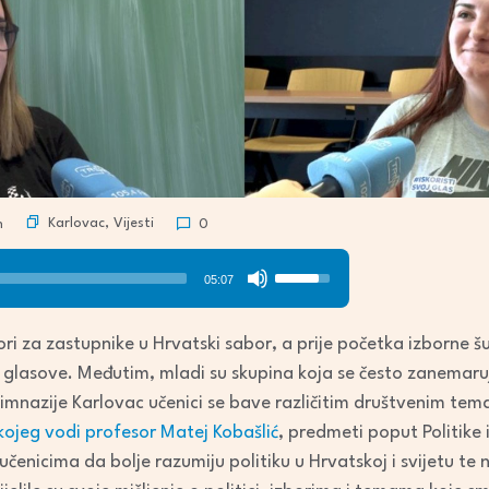
Karlovac
,
Vijesti
n
0
Use
05:07
Up/Down
Arrow
i za zastupnike u Hrvatski sabor, a prije početka izborne šut
keys
a glasove. Međutim, mladi su skupina koja se često zanemaruj
to
nazije Karlovac učenici se bave različitim društvenim temam
increase
kojeg vodi profesor Matej Kobašlić
, predmeti poput Politike 
or
čenicima da bolje razumiju politiku u Hrvatskoj i svijetu te
decrease