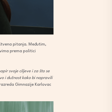
uštvena pitanja. Međutim,
ovima prema politici
pir svoje ciljeve i za što se
vo i dužnost kako bi napravili
 c razreda Gimnazije Karlovac