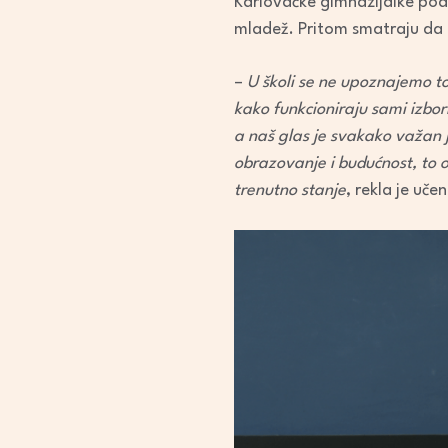
Karlovačke gimnazijalke podi
mladež. Pritom smatraju da m
–
U školi se ne upoznajemo to
kako funkcioniraju sami izbor
a naš glas je svakako važan j
obrazovanje i budućnost, to 
trenutno stanje
, rekla je uče