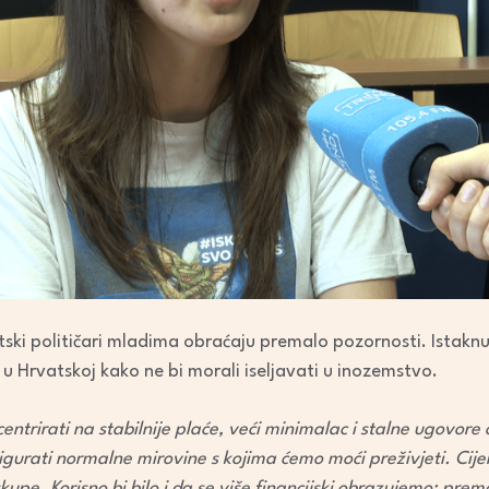
ski političari mladima obraćaju premalo pozornosti. Istaknul
ot u Hrvatskoj kako ne bi morali iseljavati u inozemstvo.
ncentrirati na stabilnije plaće, veći minimalac i stalne ugovor
sigurati normalne mirovine s kojima ćemo moći preživjeti. Cij
kupe. Korisno bi bilo i da se više financijski obrazujemo; prem