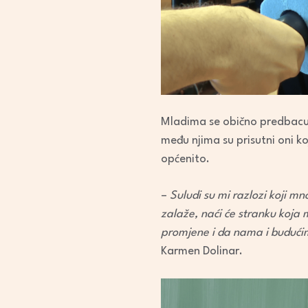
Mladima se obično predbacuje
među njima su prisutni oni k
općenito.
–
Suludi su mi razlozi koji mn
zalaže, naći će stranku koja m
promjene i da nama i budući
Karmen Dolinar.