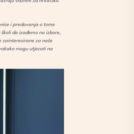
smatraju važnim za hrvatsku
ionice i predavanja o tome
u školi da izađemo na izbore,
e zainteresirane za naše
svakako mogu utjecati na