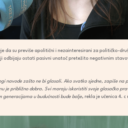
 da su previše apolitični i nezainteresirani za političko-dr
oji odbijaju ostati pasivni unatoč pretežito negativnim stav
ogi navode zašto ne bi glasali. Ako svatko sjedne, zapiše na pa
u je približno dobra. Svi moraju iskoristiti svoje glasačko pra
m generacijama u budućnosti bude bolje
, rekla je učenica 4.