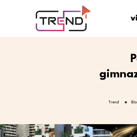
v
P
gimnazi
Trend
Bl