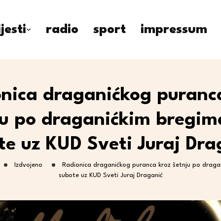
ijesti
radio
sport
impressum
nica draganićkog puranc
ju po draganićkim bregim
te uz KUD Sveti Juraj Dra
Izdvojeno
Radionica draganićkog puranca kroz šetnju po draga
subote uz KUD Sveti Juraj Draganić