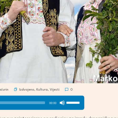
Izdvojeno
,
Kultura
,
Vijesti
ćurin
0
Use
00:00
Up/Down
Arrow