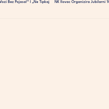
zi Bez Pojasa!“ I „Ne Tipkaj
NK Ilovac Organizira Jubilarni 