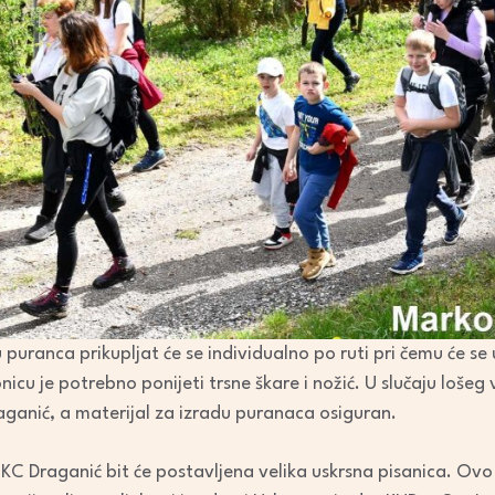
puranca prikupljat će se individualno po ruti pri čemu će se
icu je potrebno ponijeti trsne škare i nožić. U slučaju lošeg
ganić, a materijal za izradu puranaca osiguran.
 KC Draganić bit će postavljena velika uskrsna pisanica. Ovo 