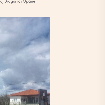
uraj Draganić i Općine