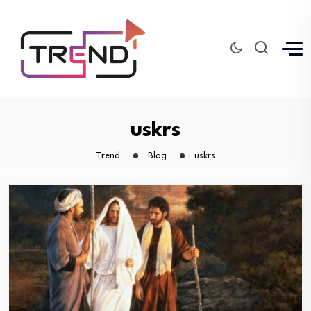
uskrs
Trend
Blog
uskrs