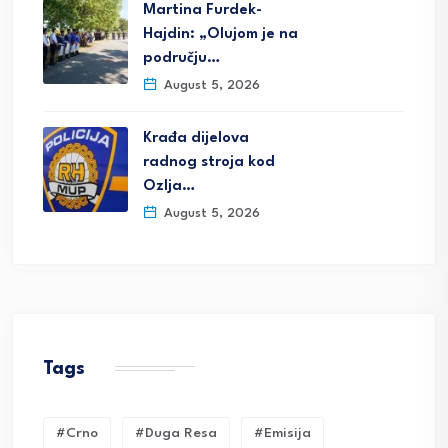
Martina Furdek-
Hajdin: „Olujom je na
području…
August 5, 2026
Krađa dijelova
radnog stroja kod
Ozlja…
August 5, 2026
Tags
#crno
#duga Resa
#emisija