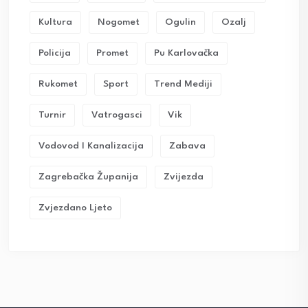
Kultura
Nogomet
Ogulin
Ozalj
Policija
Promet
Pu Karlovačka
Rukomet
Sport
Trend Mediji
Turnir
Vatrogasci
Vik
Vodovod I Kanalizacija
Zabava
Zagrebačka Županija
Zvijezda
Zvjezdano Ljeto