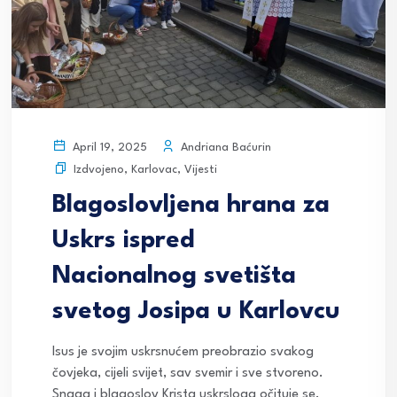
Andriana Baćurin
April 19, 2025
Izdvojeno
,
Karlovac
,
Vijesti
Blagoslovljena hrana za
Uskrs ispred
Nacionalnog svetišta
svetog Josipa u Karlovcu
Isus je svojim uskrsnućem preobrazio svakog
čovjeka, cijeli svijet, sav svemir i sve stvoreno.
Snaga i blagoslov Krista uskrsloga očituje se,