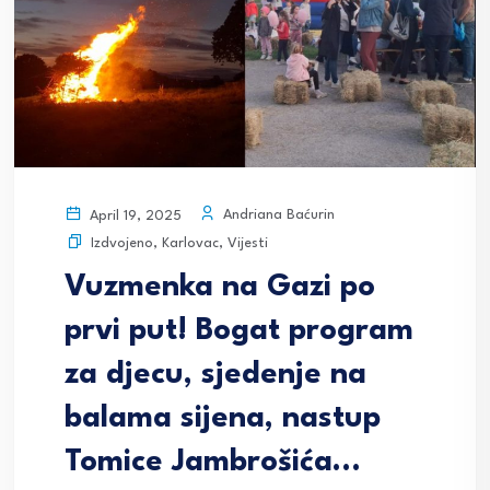
Andriana Baćurin
April 19, 2025
Izdvojeno
,
Karlovac
,
Vijesti
Vuzmenka na Gazi po
prvi put! Bogat program
za djecu, sjedenje na
balama sijena, nastup
Tomice Jambrošića…