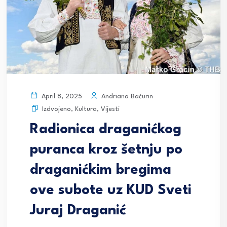
Andriana Baćurin
April 8, 2025
Izdvojeno
,
Kultura
,
Vijesti
Radionica draganićkog
puranca kroz šetnju po
draganićkim bregima
ove subote uz KUD Sveti
Juraj Draganić