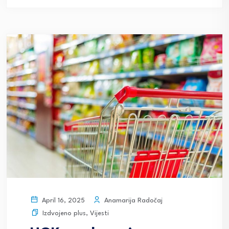
Anamarija Radočaj
April 16, 2025
Izdvojeno plus
,
Vijesti