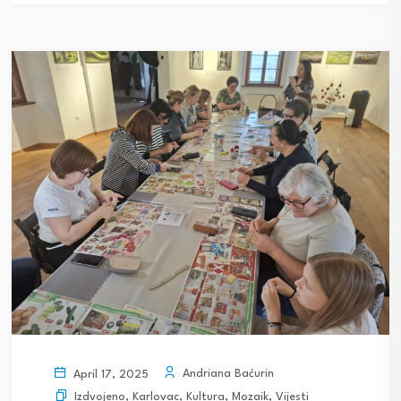
Andriana Baćurin
April 17, 2025
Izdvojeno
,
Karlovac
,
Kultura
,
Mozaik
,
Vijesti