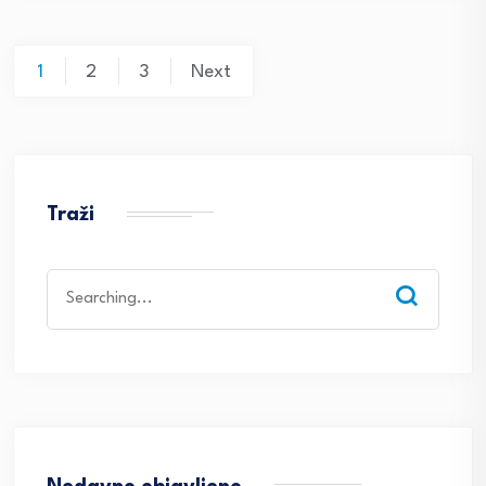
Posts
1
2
3
Next
navigation
Traži
Search
for: