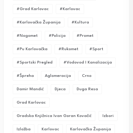
#grad Karlovac
#karlovac
#karlovačka Županija
#kultura
#nogomet
#policija
#promet
#pu Karlovačka
#rukomet
#sport
#sportski Pregled
#vodovod I Kanalizacija
#Špreha
Aglomeracija
Crno
Damir Mandić
Djeca
Duga Resa
Grad Karlovac
Gradska Knjižnica Ivan Goran Kovačić
Izbori
Izložba
Karlovac
Karlovačka Županija