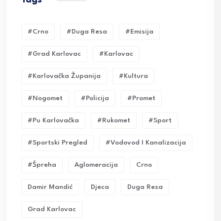
#crno
#duga Resa
#emisija
#grad Karlovac
#karlovac
#karlovačka Županija
#kultura
#nogomet
#policija
#promet
#pu Karlovačka
#rukomet
#sport
#sportski Pregled
#vodovod I Kanalizacija
#Špreha
Aglomeracija
Crno
Damir Mandić
Djeca
Duga Resa
Grad Karlovac