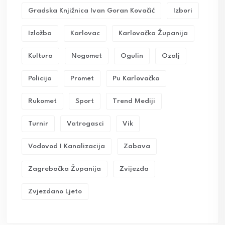
Gradska Knjižnica Ivan Goran Kovačić
Izbori
Izložba
Karlovac
Karlovačka Županija
Kultura
Nogomet
Ogulin
Ozalj
Policija
Promet
Pu Karlovačka
Rukomet
Sport
Trend Mediji
Turnir
Vatrogasci
Vik
Vodovod I Kanalizacija
Zabava
Zagrebačka Županija
Zvijezda
Zvjezdano Ljeto