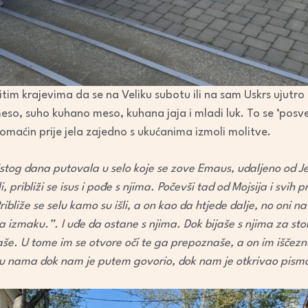
čitim krajevima da se na Veliku subotu ili na sam Uskrs ujutro 
o meso, suho kuhano meso, kuhana jaja i mladi luk. To se ‘pos
maćin prije jela zajedno s ukućanima izmoli molitve.
og istog dana putovala u selo koje se zove Emaus, udaljeno od J
i, približi se isus i pođe s njima. Počevši tad od Mojsija i svih
bliže se selu kamo su išli, a on kao da htjede dalje, no oni 
na izmaku.”. I uđe da ostane s njima. Dok bijaše s njima za sto
še. U tome im se otvore oči te ga prepoznaše, a on im iščeznu
ce u nama dok nam je putem govorio, dok nam je otkrivao pis