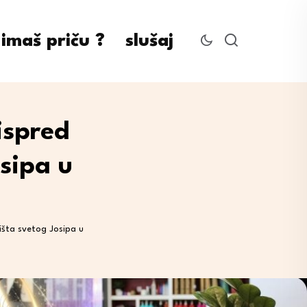
imaš priču ?
slušaj
ispred
sipa u
išta svetog Josipa u