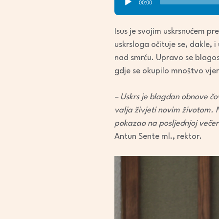
00:00
Player
Isus je svojim uskrsnućem pre
uskrsloga očituje se, dakle,
nad smrću. Upravo se blagos
gdje se okupilo mnoštvo vjer
– Uskrs je blagdan obnove čov
valja živjeti novim životom. N
pokazao na posljednjoj večeri
Antun Sente ml., rektor.