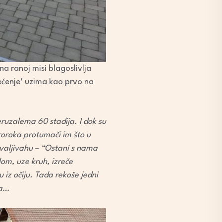
na ranoj misi blagoslivlja
većenje’ uzima kao prvo na
eruzalema 60 stadija. I dok su
 proroka protumači im što u
navaljivahu – “Ostani s nama
lom, uze kruh, izreče
 iz očiju. Tada rekoše jedni
ma…