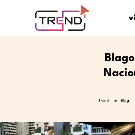
v
Blago
Nacio
Trend
Blog