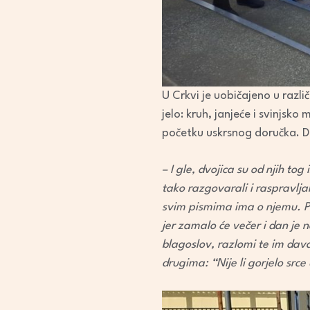
U Crkvi je uobičajeno u razli
jelo: kruh, janjeće i svinjsk
početku uskrsnog doručka. Do
– I gle, dvojica su od njih t
tako razgovarali i raspravljal
svim pismima ima o njemu. Pri
jer zamalo će večer i dan je 
blagoslov, razlomi te im dava
drugima: “Nije li gorjelo sr