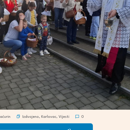
Izdvojeno
,
Karlovac
,
Vijesti
aćurin
0
Use