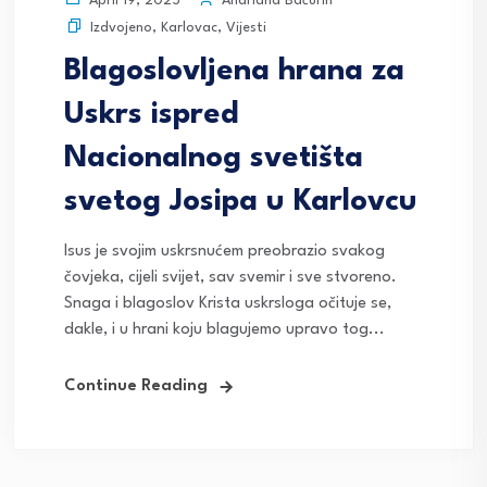
Andriana Baćurin
April 19, 2025
Izdvojeno
,
Karlovac
,
Vijesti
Blagoslovljena hrana za
Uskrs ispred
Nacionalnog svetišta
svetog Josipa u Karlovcu
Isus je svojim uskrsnućem preobrazio svakog
čovjeka, cijeli svijet, sav svemir i sve stvoreno.
Snaga i blagoslov Krista uskrsloga očituje se,
dakle, i u hrani koju blagujemo upravo tog...
Continue Reading