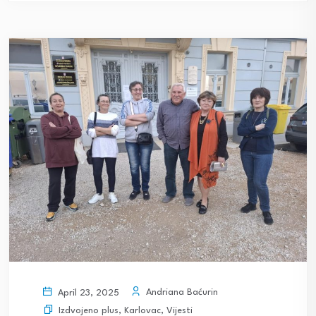
Andriana Baćurin
April 23, 2025
Izdvojeno plus
,
Karlovac
,
Vijesti