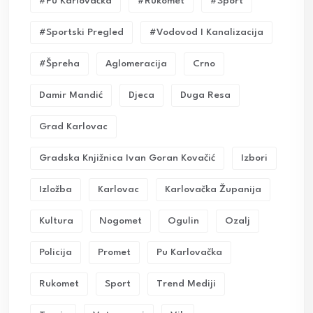
#pu Karlovačka
#rukomet
#sport
#sportski Pregled
#vodovod I Kanalizacija
#Špreha
Aglomeracija
Crno
Damir Mandić
Djeca
Duga Resa
Grad Karlovac
Gradska Knjižnica Ivan Goran Kovačić
Izbori
Izložba
Karlovac
Karlovačka Županija
Kultura
Nogomet
Ogulin
Ozalj
Policija
Promet
Pu Karlovačka
Rukomet
Sport
Trend Mediji