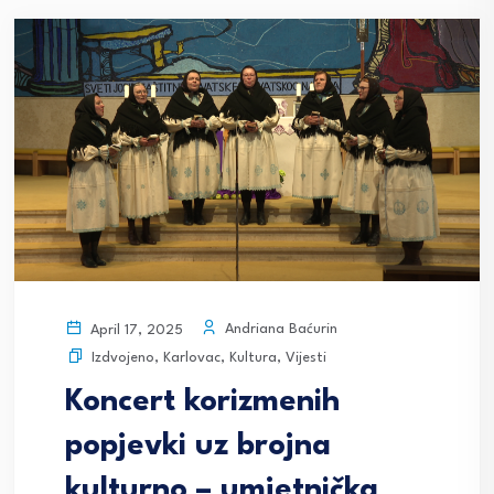
Andriana Baćurin
April 17, 2025
Izdvojeno
,
Karlovac
,
Kultura
,
Vijesti
Koncert korizmenih
popjevki uz brojna
kulturno – umjetnička