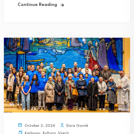
Continue Reading
Dora Gornik
October 3, 2024
Karlovac
,
Kultura
,
Vijesti