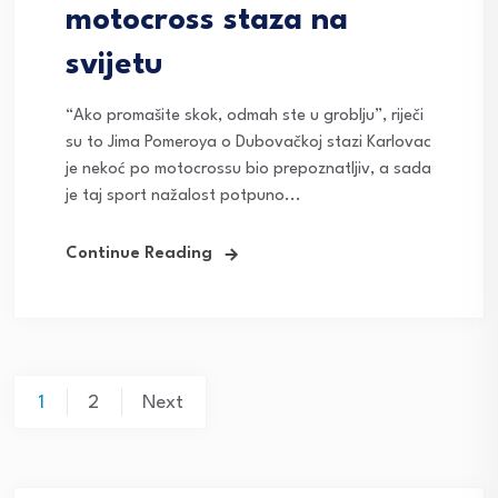
motocross staza na
svijetu
“Ako promašite skok, odmah ste u groblju”, riječi
su to Jima Pomeroya o Dubovačkoj stazi Karlovac
je nekoć po motocrossu bio prepoznatljiv, a sada
je taj sport nažalost potpuno...
Continue Reading
Posts
1
2
Next
navigation