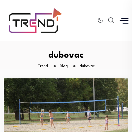
dubovac
Trend
Blog
dubovac