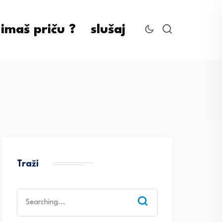
imaš priču ?
slušaj
Traži
Search
for: