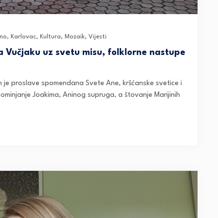
eno
,
Karlovac
,
Kultura
,
Mozaik
,
Vijesti
 Vučjaku uz svetu misu, folklorne nastupe
 je proslave spomendana Svete Ane, kršćanske svetice i
pominjanje Joakima, Aninog supruga, a štovanje Marijinih