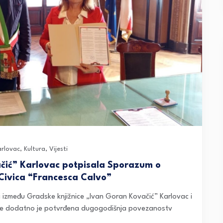
arlovac
,
Kultura
,
Vijesti
čić” Karlovac potpisala Sporazum o
 Civica “Francesca Calvo”
 između Gradske knjižnice „Ivan Goran Kovačić” Karlovac i
rije dodatno je potvrđena dugogodišnja povezanostv