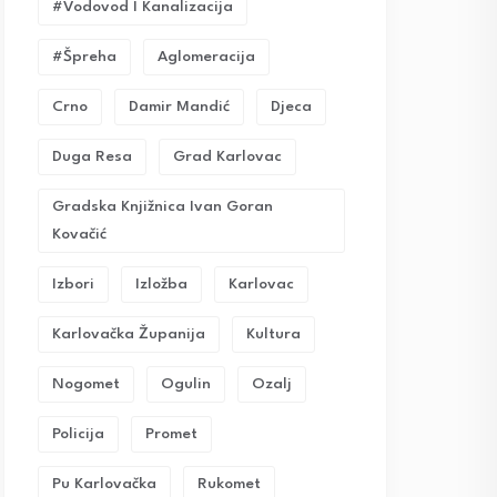
#vodovod I Kanalizacija
#Špreha
Aglomeracija
Crno
Damir Mandić
Djeca
Duga Resa
Grad Karlovac
Gradska Knjižnica Ivan Goran
Kovačić
Izbori
Izložba
Karlovac
Karlovačka Županija
Kultura
Nogomet
Ogulin
Ozalj
Policija
Promet
Pu Karlovačka
Rukomet