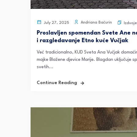
Andriana Baćurin
July 27, 2025
Izdvoj
Proslavljen spomendan Svete Ane na
i razgledavanje Etno kuće Vučjak
Već tradicionalno, KUD Sveta Ana Vučjak domaćin
majke Blažene djevice Marije. Blagdan uključuje s
svetih...
Continue Reading