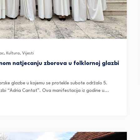
ac
,
Kultura
,
Vijesti
om natjecanju zborova u folklornoj glazbi
borske glazbe u kojemu se protekle subote održalo 5.
zbi “Adria Cantat”. Ova manifestacija iz godine u...