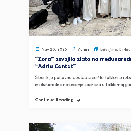
Admin
May 20, 2026
Izdvojeno
,
Karlov
“Zora” osvojila zlato na međunarodn
“Adria Cantat”
Šibenik je ponovno postao središte folklorne i z
međunarodno natjecanje zborova u folklornoj gla
Continue Reading