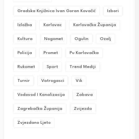
Gradska Knjižnica Ivan Goran Kovačić
Izbori
Izložba
Karlovac
Karlovačka Županija
Kultura
Nogomet
Ogulin
Ozalj
Policija
Promet
Pu Karlovačka
Rukomet
Sport
Trend Mediji
Turnir
Vatrogasci
Vik
Vodovod I Kanalizacija
Zabava
Zagrebačka Županija
Zvijezda
Zvjezdano Ljeto