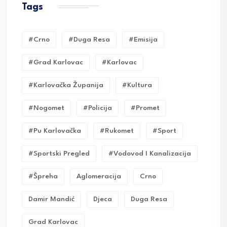
Tags
#crno
#duga Resa
#emisija
#grad Karlovac
#karlovac
#karlovačka Županija
#kultura
#nogomet
#policija
#promet
#pu Karlovačka
#rukomet
#sport
#sportski Pregled
#vodovod I Kanalizacija
#Špreha
Aglomeracija
Crno
Damir Mandić
Djeca
Duga Resa
Grad Karlovac