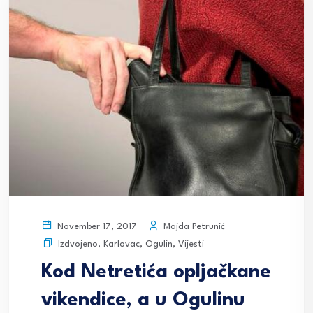
Majda Petrunić
November 17, 2017
Izdvojeno
,
Karlovac
,
Ogulin
,
Vijesti
Kod Netretića opljačkane
vikendice, a u Ogulinu