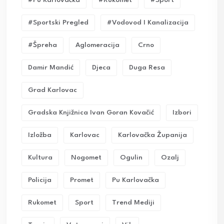
#pu Karlovačka
#rukomet
#sport
#sportski Pregled
#vodovod I Kanalizacija
#Špreha
Aglomeracija
Crno
Damir Mandić
Djeca
Duga Resa
Grad Karlovac
Gradska Knjižnica Ivan Goran Kovačić
Izbori
Izložba
Karlovac
Karlovačka Županija
Kultura
Nogomet
Ogulin
Ozalj
Policija
Promet
Pu Karlovačka
Rukomet
Sport
Trend Mediji