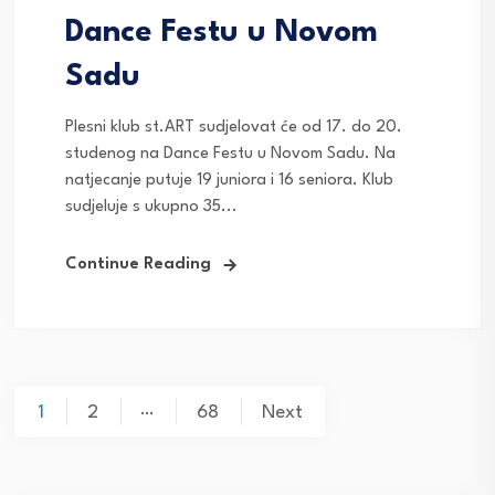
Dance Festu u Novom
Sadu
Plesni klub st.ART sudjelovat će od 17. do 20.
studenog na Dance Festu u Novom Sadu. Na
natjecanje putuje 19 juniora i 16 seniora. Klub
sudjeluje s ukupno 35...
Continue Reading
Posts
…
1
2
68
Next
navigation