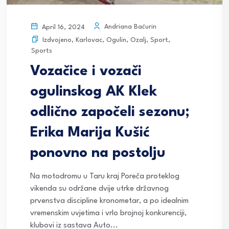
Andriana Baćurin
April 16, 2024
Izdvojeno
,
Karlovac
,
Ogulin
,
Ozalj
,
Sport
,
Sports
Vozačice i vozači
ogulinskog AK Klek
odlično započeli sezonu;
Erika Marija Kušić
ponovno na postolju
Na motodromu u Taru kraj Poreča proteklog
vikenda su održane dvije utrke državnog
prvenstva discipline kronometar, a po idealnim
vremenskim uvjetima i vrlo brojnoj konkurenciji,
klubovi iz sastava Auto...