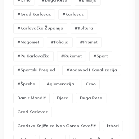
#crno
#duga Resa
#emisija
#grad Karlovac
#karlovac
#karlovačka Županija
#kultura
#nogomet
#policija
#promet
#pu Karlovačka
#rukomet
#sport
#sportski Pregled
#vodovod I Kanalizacija
#Špreha
Aglomeracija
Crno
Damir Mandić
Djeca
Duga Resa
Grad Karlovac
Gradska Knjižnica Ivan Goran Kovačić
Izbori