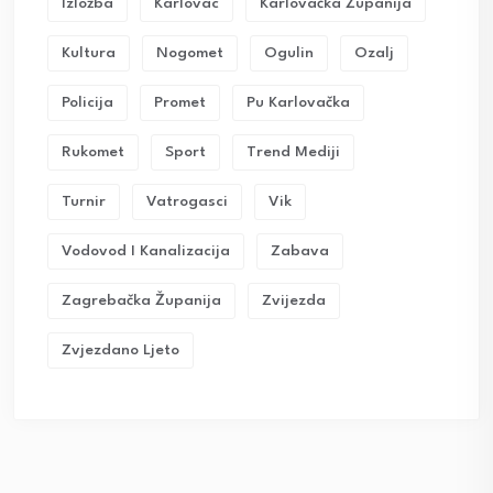
Izložba
Karlovac
Karlovačka Županija
Kultura
Nogomet
Ogulin
Ozalj
Policija
Promet
Pu Karlovačka
Rukomet
Sport
Trend Mediji
Turnir
Vatrogasci
Vik
Vodovod I Kanalizacija
Zabava
Zagrebačka Županija
Zvijezda
Zvjezdano Ljeto