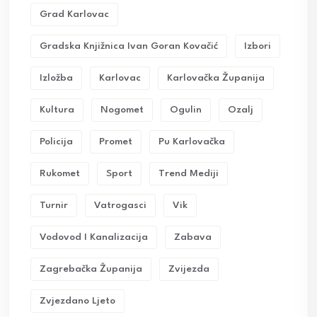
Grad Karlovac
Gradska Knjižnica Ivan Goran Kovačić
Izbori
Izložba
Karlovac
Karlovačka Županija
Kultura
Nogomet
Ogulin
Ozalj
Policija
Promet
Pu Karlovačka
Rukomet
Sport
Trend Mediji
Turnir
Vatrogasci
Vik
Vodovod I Kanalizacija
Zabava
Zagrebačka Županija
Zvijezda
Zvjezdano Ljeto