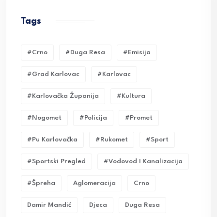
Tags
#crno
#duga Resa
#emisija
#grad Karlovac
#karlovac
#karlovačka Županija
#kultura
#nogomet
#policija
#promet
#pu Karlovačka
#rukomet
#sport
#sportski Pregled
#vodovod I Kanalizacija
#Špreha
Aglomeracija
Crno
Damir Mandić
Djeca
Duga Resa