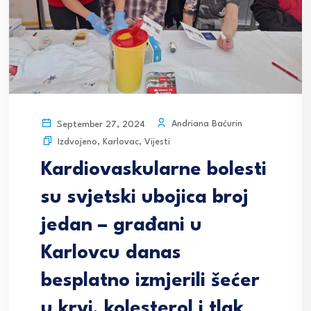
Andriana Baćurin
September 27, 2024
Izdvojeno
,
Karlovac
,
Vijesti
Kardiovaskularne bolesti
su svjetski ubojica broj
jedan – građani u
Karlovcu danas
besplatno izmjerili šećer
u krvi, kolesterol i tlak