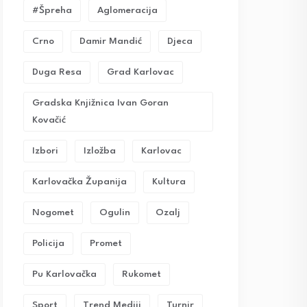
#Špreha
Aglomeracija
Crno
Damir Mandić
Djeca
Duga Resa
Grad Karlovac
Gradska Knjižnica Ivan Goran
Kovačić
Izbori
Izložba
Karlovac
Karlovačka Županija
Kultura
Nogomet
Ogulin
Ozalj
Policija
Promet
Pu Karlovačka
Rukomet
Sport
Trend Mediji
Turnir