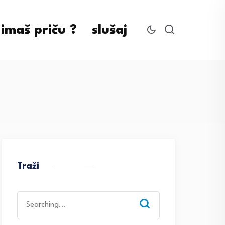
imaš priču ?
slušaj
Traži
Search
for: