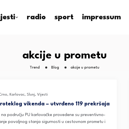
ijesti
radio
sport
impressum
akcije u prometu
Trend
Blog
akcije u prometu
Crno
,
Karlovac
,
Slunj
,
Vijesti
proteklog vikenda – utvrđeno 119 prekršaja
e, na području PU karlovačke provedene su preventivno-
anje povoljnog stanja sigurnosti u cestovnom prometu i