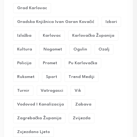
Grad Karlovac
Gradska Knjižnica Ivan Goran Kovačić
Izbori
Izložba
Karlovac
Karlovačka Županija
Kultura
Nogomet
Ogulin
Ozalj
Policija
Promet
Pu Karlovačka
Rukomet
Sport
Trend Mediji
Turnir
Vatrogasci
Vik
Vodovod I Kanalizacija
Zabava
Zagrebačka Županija
Zvijezda
Zvjezdano Ljeto