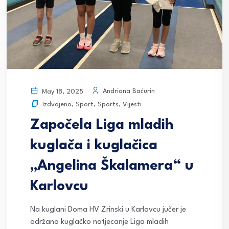
Andriana Baćurin
May 18, 2025
Izdvojeno
,
Sport
,
Sports
,
Vijesti
Započela Liga mladih
kuglača i kuglačica
„Angelina Škalamera“ u
Karlovcu
Na kuglani Doma HV Zrinski u Karlovcu jučer je
održano kuglačko natjecanje Liga mladih