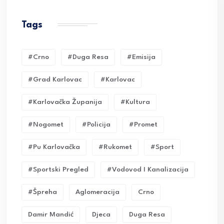
Tags
#crno
#duga Resa
#emisija
#grad Karlovac
#karlovac
#karlovačka Županija
#kultura
#nogomet
#policija
#promet
#pu Karlovačka
#rukomet
#sport
#sportski Pregled
#vodovod I Kanalizacija
#Špreha
Aglomeracija
Crno
Damir Mandić
Djeca
Duga Resa