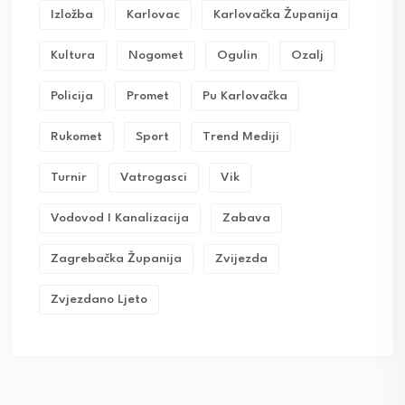
Izložba
Karlovac
Karlovačka Županija
Kultura
Nogomet
Ogulin
Ozalj
Policija
Promet
Pu Karlovačka
Rukomet
Sport
Trend Mediji
Turnir
Vatrogasci
Vik
Vodovod I Kanalizacija
Zabava
Zagrebačka Županija
Zvijezda
Zvjezdano Ljeto