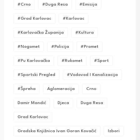
#crno
#duga Resa
#emisija
#grad Karlovac
#karlovac
#karlovačka Županija
#kultura
#nogomet
#policija
#promet
#pu Karlovačka
#rukomet
#sport
#sportski Pregled
#vodovod I Kanalizacija
#Špreha
Aglomeracija
Crno
Damir Mandić
Djeca
Duga Resa
Grad Karlovac
Gradska Knjižnica Ivan Goran Kovačić
Izbori