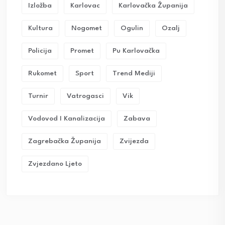
Izložba
Karlovac
Karlovačka Županija
Kultura
Nogomet
Ogulin
Ozalj
Policija
Promet
Pu Karlovačka
Rukomet
Sport
Trend Mediji
Turnir
Vatrogasci
Vik
Vodovod I Kanalizacija
Zabava
Zagrebačka Županija
Zvijezda
Zvjezdano Ljeto