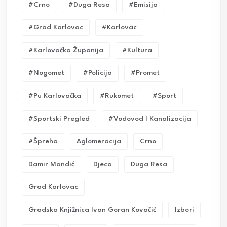
#crno
#duga Resa
#emisija
#grad Karlovac
#karlovac
#karlovačka Županija
#kultura
#nogomet
#policija
#promet
#pu Karlovačka
#rukomet
#sport
#sportski Pregled
#vodovod I Kanalizacija
#Špreha
Aglomeracija
Crno
Damir Mandić
Djeca
Duga Resa
Grad Karlovac
Gradska Knjižnica Ivan Goran Kovačić
Izbori