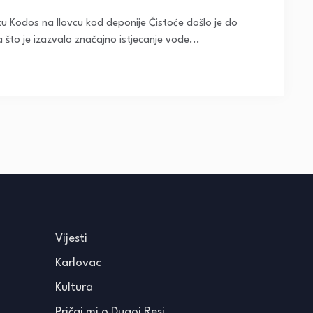
ku Kodos na Ilovcu kod deponije Čistoće došlo je do
 što je izazvalo značajno istjecanje vode...
Vijesti
Karlovac
Kultura
Pričaj mi o Dugoj Resi