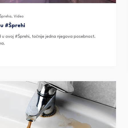
Špreha
,
Video
 u #Šprehi
ed u ovoj #Šprehi, točnije jedna njegova posebnost.
na.