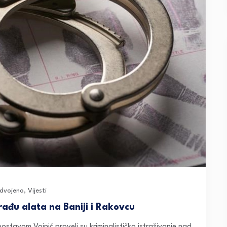
zdvojeno
,
Vijesti
ađu alata na Baniji i Rakovcu
ispostavom Vojnić proveli su kriminalističko istraživanje nad