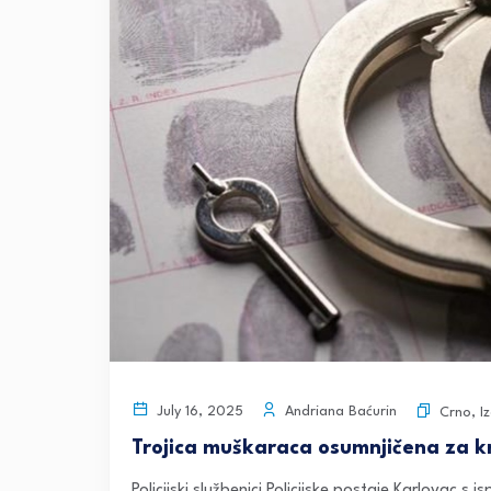
Andriana Baćurin
July 16, 2025
Crno
,
I
Trojica muškaraca osumnjičena za kr
Policijski službenici Policijske postaje Karlovac s 