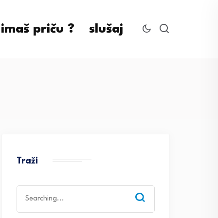
imaš priču ?
slušaj
Traži
Search
for: