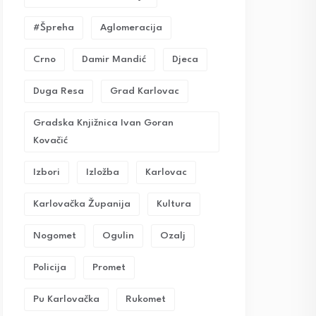
#Špreha
Aglomeracija
Crno
Damir Mandić
Djeca
Duga Resa
Grad Karlovac
Gradska Knjižnica Ivan Goran
Kovačić
Izbori
Izložba
Karlovac
Karlovačka Županija
Kultura
Nogomet
Ogulin
Ozalj
Policija
Promet
Pu Karlovačka
Rukomet