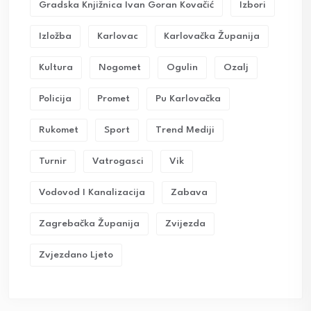
Gradska Knjižnica Ivan Goran Kovačić
Izbori
Izložba
Karlovac
Karlovačka Županija
Kultura
Nogomet
Ogulin
Ozalj
Policija
Promet
Pu Karlovačka
Rukomet
Sport
Trend Mediji
Turnir
Vatrogasci
Vik
Vodovod I Kanalizacija
Zabava
Zagrebačka Županija
Zvijezda
Zvjezdano Ljeto