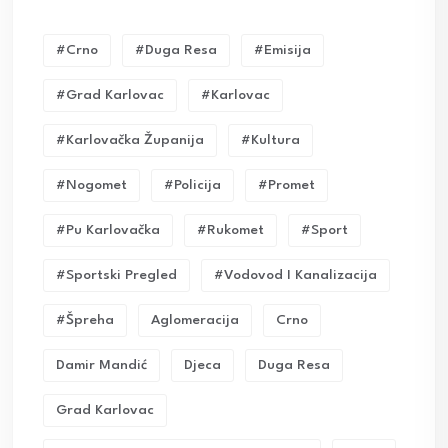
#crno
#duga Resa
#emisija
#grad Karlovac
#karlovac
#karlovačka Županija
#kultura
#nogomet
#policija
#promet
#pu Karlovačka
#rukomet
#sport
#sportski Pregled
#vodovod I Kanalizacija
#Špreha
Aglomeracija
Crno
Damir Mandić
Djeca
Duga Resa
Grad Karlovac