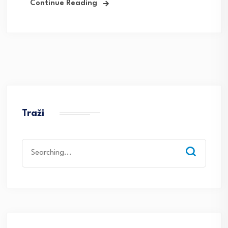
Continue Reading
Traži
Search
for: