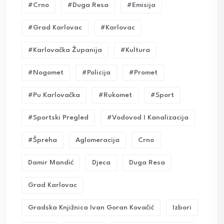
#crno
#duga Resa
#emisija
#grad Karlovac
#karlovac
#karlovačka Županija
#kultura
#nogomet
#policija
#promet
#pu Karlovačka
#rukomet
#sport
#sportski Pregled
#vodovod I Kanalizacija
#Špreha
Aglomeracija
Crno
Damir Mandić
Djeca
Duga Resa
Grad Karlovac
Gradska Knjižnica Ivan Goran Kovačić
Izbori