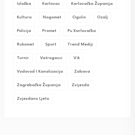
Izložba
Karlovac
Karlovačka Županija
Kultura
Nogomet
Ogulin
Ozalj
Policija
Promet
Pu Karlovačka
Rukomet
Sport
Trend Mediji
Turnir
Vatrogasci
Vik
Vodovod I Kanalizacija
Zabava
Zagrebačka Županija
Zvijezda
Zvjezdano Ljeto