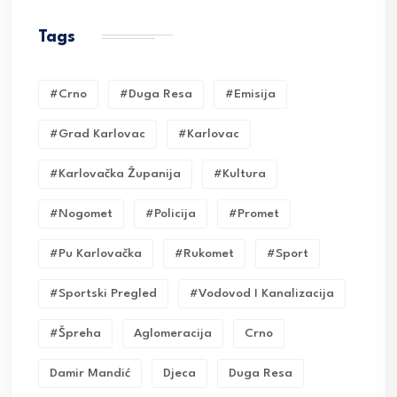
Tags
#crno
#duga Resa
#emisija
#grad Karlovac
#karlovac
#karlovačka Županija
#kultura
#nogomet
#policija
#promet
#pu Karlovačka
#rukomet
#sport
#sportski Pregled
#vodovod I Kanalizacija
#Špreha
Aglomeracija
Crno
Damir Mandić
Djeca
Duga Resa