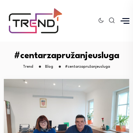
#centarzapružanjeusluga
Trend
Blog
#centarzapružanjeusluga