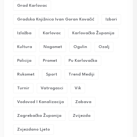
Grad Karlovac
Gradska Knjižnica Ivan Goran Kovačić
Izbori
Izložba
Karlovac
Karlovačka Županija
Kultura
Nogomet
Ogulin
Ozalj
Policija
Promet
Pu Karlovačka
Rukomet
Sport
Trend Mediji
Turnir
Vatrogasci
Vik
Vodovod I Kanalizacija
Zabava
Zagrebačka Županija
Zvijezda
Zvjezdano Ljeto