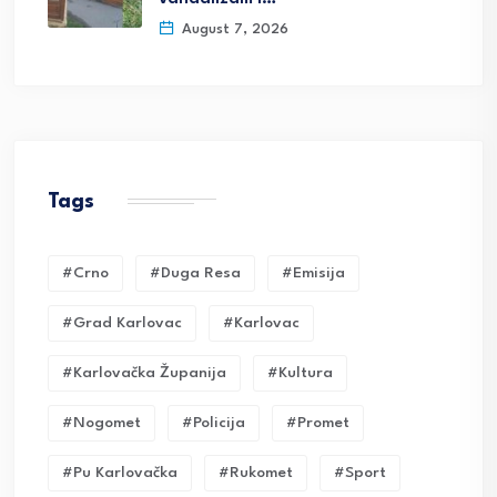
August 7, 2026
Tags
#crno
#duga Resa
#emisija
#grad Karlovac
#karlovac
#karlovačka Županija
#kultura
#nogomet
#policija
#promet
#pu Karlovačka
#rukomet
#sport