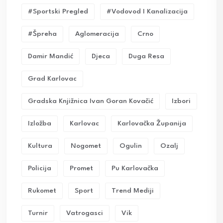
#sportski Pregled
#vodovod I Kanalizacija
#Špreha
Aglomeracija
Crno
Damir Mandić
Djeca
Duga Resa
Grad Karlovac
Gradska Knjižnica Ivan Goran Kovačić
Izbori
Izložba
Karlovac
Karlovačka Županija
Kultura
Nogomet
Ogulin
Ozalj
Policija
Promet
Pu Karlovačka
Rukomet
Sport
Trend Mediji
Turnir
Vatrogasci
Vik