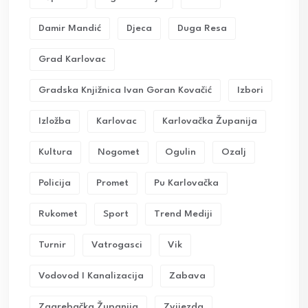
Damir Mandić
Djeca
Duga Resa
Grad Karlovac
Gradska Knjižnica Ivan Goran Kovačić
Izbori
Izložba
Karlovac
Karlovačka Županija
Kultura
Nogomet
Ogulin
Ozalj
Policija
Promet
Pu Karlovačka
Rukomet
Sport
Trend Mediji
Turnir
Vatrogasci
Vik
Vodovod I Kanalizacija
Zabava
Zagrebačka Županija
Zvijezda