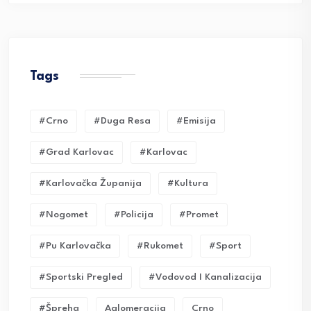
Tags
#crno
#duga Resa
#emisija
#grad Karlovac
#karlovac
#karlovačka Županija
#kultura
#nogomet
#policija
#promet
#pu Karlovačka
#rukomet
#sport
#sportski Pregled
#vodovod I Kanalizacija
#Špreha
Aglomeracija
Crno