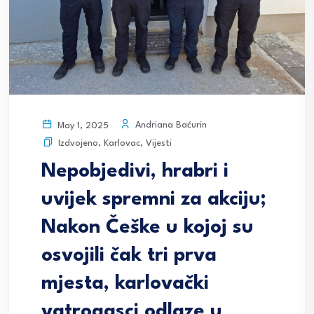
Andriana Baćurin
May 1, 2025
Izdvojeno
,
Karlovac
,
Vijesti
Nepobjedivi, hrabri i
uvijek spremni za akciju;
Nakon Češke u kojoj su
osvojili čak tri prva
mjesta, karlovački
vatrogasci odlaze u