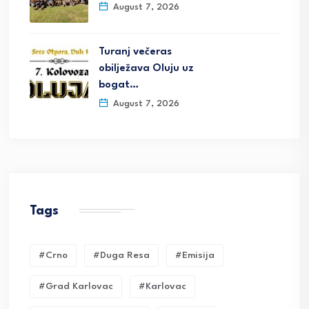
August 7, 2026
Turanj večeras
obilježava Oluju uz
bogat…
August 7, 2026
Tags
#crno
#duga Resa
#emisija
#grad Karlovac
#karlovac