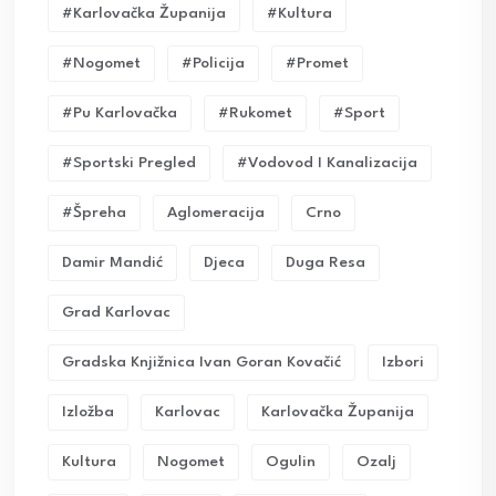
#karlovačka Županija
#kultura
#nogomet
#policija
#promet
#pu Karlovačka
#rukomet
#sport
#sportski Pregled
#vodovod I Kanalizacija
#Špreha
Aglomeracija
Crno
Damir Mandić
Djeca
Duga Resa
Grad Karlovac
Gradska Knjižnica Ivan Goran Kovačić
Izbori
Izložba
Karlovac
Karlovačka Županija
Kultura
Nogomet
Ogulin
Ozalj