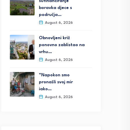
sufinanciranje
boravka djece s
područja…
August 6, 2026
Obnovljeni križ
ponovno zablistao na
vrhu…
August 6, 2026
“Napokon smo
pronašli svoj mir
iako…
August 6, 2026