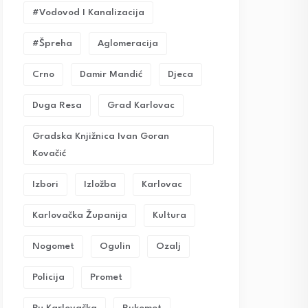
#vodovod I Kanalizacija
#Špreha
Aglomeracija
Crno
Damir Mandić
Djeca
Duga Resa
Grad Karlovac
Gradska Knjižnica Ivan Goran
Kovačić
Izbori
Izložba
Karlovac
Karlovačka Županija
Kultura
Nogomet
Ogulin
Ozalj
Policija
Promet