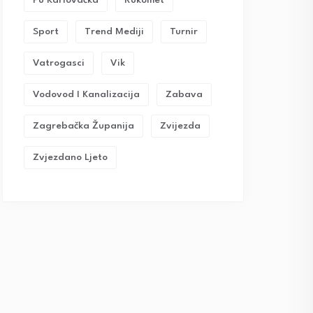
Pu Karlovačka
Rukomet
Sport
Trend Mediji
Turnir
Vatrogasci
Vik
Vodovod I Kanalizacija
Zabava
Zagrebačka Županija
Zvijezda
Zvjezdano Ljeto