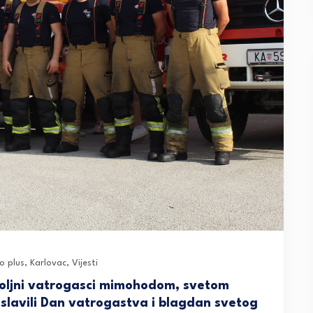
o plus
,
Karlovac
,
Vijesti
ovoljni vatrogasci mimohodom, svetom
oslavili Dan vatrogastva i blagdan svetog