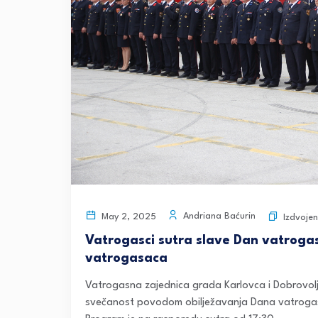
Andriana Baćurin
May 2, 2025
Izdvoje
Vatrogasci sutra slave Dan vatrogas
vatrogasaca
Vatrogasna zajednica grada Karlovca i Dobrovolj
svečanost povodom obilježavanja Dana vatrogast