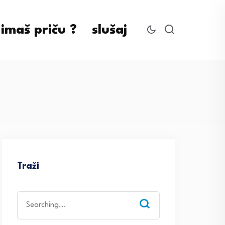
imaš priču ?
slušaj
Traži
Search
for: