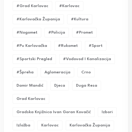
#grad Karlovac
#karlovac
#karlovačka Županija
#kultura
#nogomet
#policija
#promet
#pu Karlovačka
#rukomet
#sport
#sportski Pregled
#vodovod I Kanalizacija
#Špreha
Aglomeracija
Crno
Damir Mandić
Djeca
Duga Resa
Grad Karlovac
Gradska Knjižnica Ivan Goran Kovačić
Izbori
Izložba
Karlovac
Karlovačka Županija