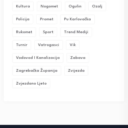
Kultura
Nogomet
Ogulin
Ozalj
Policija
Promet
Pu Karlovačka
Rukomet
Sport
Trend Mediji
Turnir
Vatrogasci
Vik
Vodovod I Kanalizacija
Zabava
Zagrebačka Županija
Zvijezda
Zvjezdano Ljeto