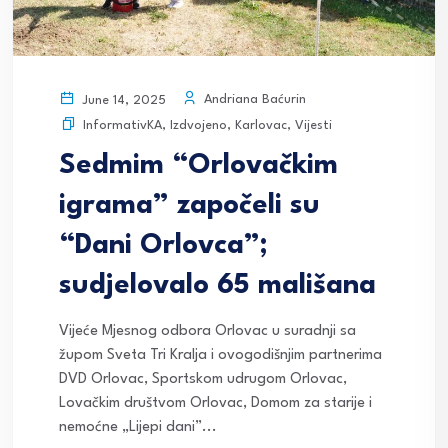
Andriana Baćurin
June 14, 2025
InformativKA
,
Izdvojeno
,
Karlovac
,
Vijesti
Sedmim “Orlovačkim
igrama” započeli su
“Dani Orlovca”;
sudjelovalo 65 mališana
Vijeće Mjesnog odbora Orlovac u suradnji sa
župom Sveta Tri Kralja i ovogodišnjim partnerima
DVD Orlovac, Sportskom udrugom Orlovac,
Lovačkim društvom Orlovac, Domom za starije i
nemoćne „Lijepi dani”...