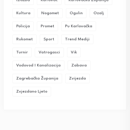
Izložba
Karlovac
Karlovačka Županija
Kultura
Nogomet
Ogulin
Ozalj
Policija
Promet
Pu Karlovačka
Rukomet
Sport
Trend Mediji
Turnir
Vatrogasci
Vik
Vodovod I Kanalizacija
Zabava
Zagrebačka Županija
Zvijezda
Zvjezdano Ljeto