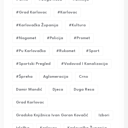
#grad Karlovac
#karlovac
#karlovačka Županija
#kultura
#nogomet
#policija
#promet
#pu Karlovačka
#rukomet
#sport
#sportski Pregled
#vodovod I Kanalizacija
#Špreha
Aglomeracija
Crno
Damir Mandić
Djeca
Duga Resa
Grad Karlovac
Gradska Knjižnica Ivan Goran Kovačić
Izbori