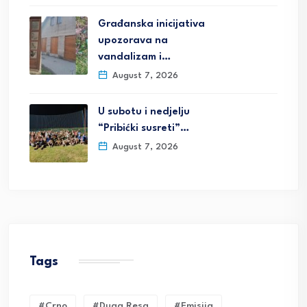
Građanska inicijativa
upozorava na
vandalizam i…
August 7, 2026
U subotu i nedjelju
“Pribićki susreti”…
August 7, 2026
Tags
#crno
#duga Resa
#emisija