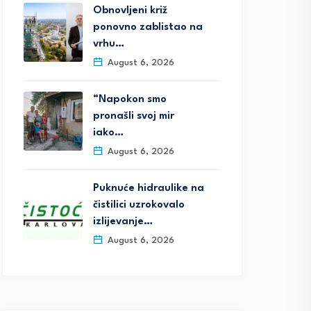
Obnovljeni križ
ponovno zablistao na
vrhu…
August 6, 2026
“Napokon smo
pronašli svoj mir
iako…
August 6, 2026
Puknuće hidraulike na
čistilici uzrokovalo
izlijevanje…
August 6, 2026