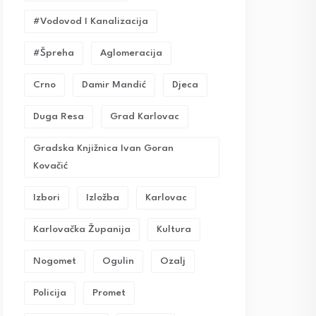
#vodovod I Kanalizacija
#Špreha
Aglomeracija
Crno
Damir Mandić
Djeca
Duga Resa
Grad Karlovac
Gradska Knjižnica Ivan Goran
Kovačić
Izbori
Izložba
Karlovac
Karlovačka Županija
Kultura
Nogomet
Ogulin
Ozalj
Policija
Promet