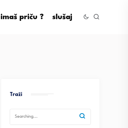
imaš priču ?
slušaj
Traži
Search
for: