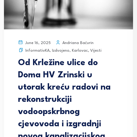
Andriana Baćurin
June 16, 2025
InformativKA
,
Izdvojeno
,
Karlovac
,
Vijesti
Od Krležine ulice do
Doma HV Zrinski u
utorak kreću radovi na
rekonstrukciji
vodoopskrbnog
cjevovoda i izgradnji
novog kanalizacijskog