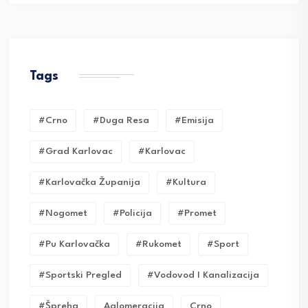
Tags
#crno
#duga Resa
#emisija
#grad Karlovac
#karlovac
#karlovačka Županija
#kultura
#nogomet
#policija
#promet
#pu Karlovačka
#rukomet
#sport
#sportski Pregled
#vodovod I Kanalizacija
#Špreha
Aglomeracija
Crno