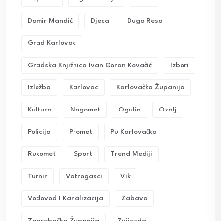
Damir Mandić
Djeca
Duga Resa
Grad Karlovac
Gradska Knjižnica Ivan Goran Kovačić
Izbori
Izložba
Karlovac
Karlovačka Županija
Kultura
Nogomet
Ogulin
Ozalj
Policija
Promet
Pu Karlovačka
Rukomet
Sport
Trend Mediji
Turnir
Vatrogasci
Vik
Vodovod I Kanalizacija
Zabava
Zagrebačka Županija
Zvijezda